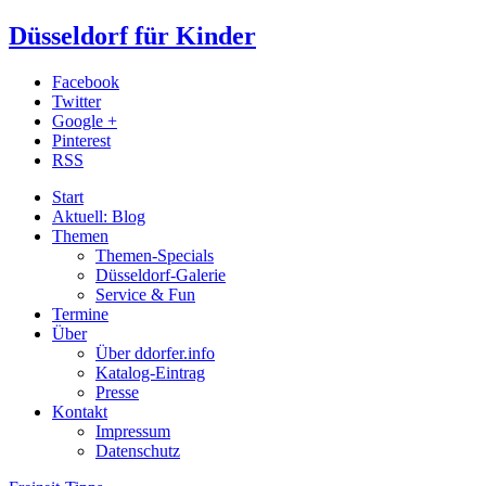
Düsseldorf für Kinder
Facebook
Twitter
Google +
Pinterest
RSS
Start
Aktuell: Blog
Themen
Themen-Specials
Düsseldorf-Galerie
Service & Fun
Termine
Über
Über ddorfer.info
Katalog-Eintrag
Presse
Kontakt
Impressum
Datenschutz