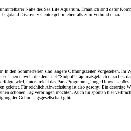
unmittelbarer Nähe des Sea Life Aquarium. Erhältlich sind dafür Kombi
as Legoland Discovery Centre gehört ebenfalls zum Verbund dazu.
hr. In den Sommerferien sind längere Öffnungszeiten vorgesehen. Im W
Diese Themenwelt, die den Titel “Südpol” trägt maßgeblich dazu bei, da
erfolgte wird, unterstreicht das Park-Programm „Junge Umweltschützer
n geleitet. Für reichlich Abwechslung ist also gesorgt. Ein derartig
einen schönen Tag verbringen möchten. Auch für spontan hier verbracht
tigung der Geburtstagsgesellschaft gibt.