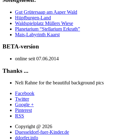
Gut Grütersaap am Aaper Wald
Hüpfburgen-Land
Waldspielplatz Müllers Wiese
Planetarium “Stellarium Erkrath”
Mais-Labyrinth Kaarst
BETA-version
online seit 07.06.2014
Thanks ...
Neli Rahne for the beautiful background pics
Facebook
Twitter
Google +
Pinterest
RSS
Copyright @ 2026
Duesseldorf-fuer-Kinder.de
ddorfer.info