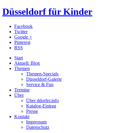
Düsseldorf für Kinder
Facebook
Twitter
Google +
Pinterest
RSS
Start
Aktuell: Blog
Themen
Themen-Specials
Düsseldorf-Galerie
Service & Fun
Termine
Über
Über ddorfer.info
Katalog-Eintrag
Presse
Kontakt
Impressum
Datenschutz