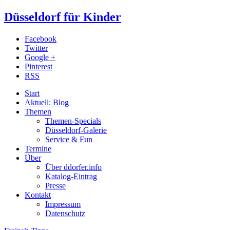
Düsseldorf für Kinder
Facebook
Twitter
Google +
Pinterest
RSS
Start
Aktuell: Blog
Themen
Themen-Specials
Düsseldorf-Galerie
Service & Fun
Termine
Über
Über ddorfer.info
Katalog-Eintrag
Presse
Kontakt
Impressum
Datenschutz