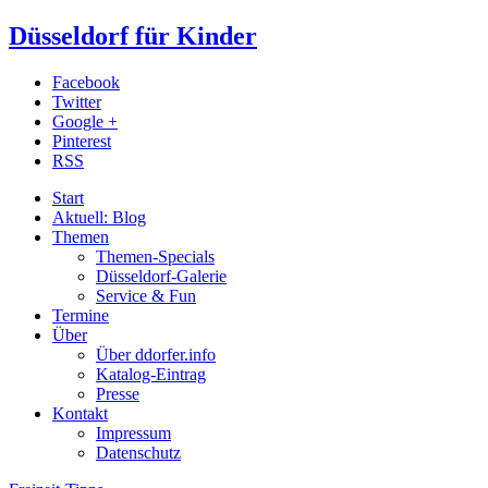
Düsseldorf für Kinder
Facebook
Twitter
Google +
Pinterest
RSS
Start
Aktuell: Blog
Themen
Themen-Specials
Düsseldorf-Galerie
Service & Fun
Termine
Über
Über ddorfer.info
Katalog-Eintrag
Presse
Kontakt
Impressum
Datenschutz