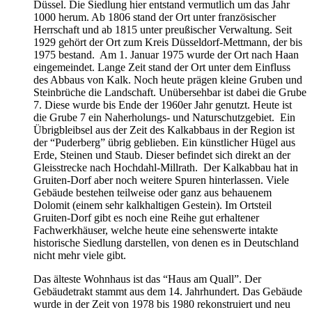
Düssel. Die Siedlung hier entstand vermutlich um das Jahr
1000 herum. Ab 1806 stand der Ort unter französischer
Herrschaft und ab 1815 unter preußischer Verwaltung. Seit
1929 gehört der Ort zum Kreis Düsseldorf-Mettmann, der bis
1975 bestand. Am 1. Januar 1975 wurde der Ort nach Haan
eingemeindet. Lange Zeit stand der Ort unter dem Einfluss
des Abbaus von Kalk. Noch heute prägen kleine Gruben und
Steinbrüche die Landschaft. Unübersehbar ist dabei die Grube
7. Diese wurde bis Ende der 1960er Jahr genutzt. Heute ist
die Grube 7 ein Naherholungs- und Naturschutzgebiet. Ein
Übrigbleibsel aus der Zeit des Kalkabbaus in der Region ist
der “Puderberg” übrig geblieben. Ein künstlicher Hügel aus
Erde, Steinen und Staub. Dieser befindet sich direkt an der
Gleisstrecke nach Hochdahl-Millrath. Der Kalkabbau hat in
Gruiten-Dorf aber noch weitere Spuren hinterlassen. Viele
Gebäude bestehen teilweise oder ganz aus behauenem
Dolomit (einem sehr kalkhaltigen Gestein). Im Ortsteil
Gruiten-Dorf gibt es noch eine Reihe gut erhaltener
Fachwerkhäuser, welche heute eine sehenswerte intakte
historische Siedlung darstellen, von denen es in Deutschland
nicht mehr viele gibt.
Das älteste Wohnhaus ist das “Haus am Quall”. Der
Gebäudetrakt stammt aus dem 14. Jahrhundert. Das Gebäude
wurde in der Zeit von 1978 bis 1980 rekonstruiert und neu