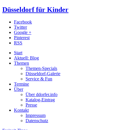
Düsseldorf für Kinder
Facebook
Twitter
Google +
Pinterest
RSS
Start
Aktuell: Blog
Themen
Themen-Specials
Düsseldorf-Galerie
Service & Fun
Termine
Über
Über ddorfer.info
Katalog-Eintrag
Presse
Kontakt
Impressum
Datenschutz