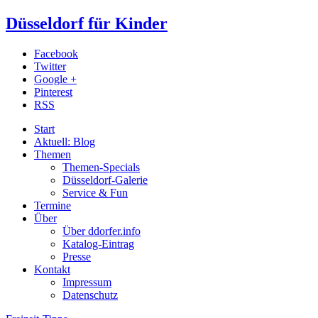
Düsseldorf für Kinder
Facebook
Twitter
Google +
Pinterest
RSS
Start
Aktuell: Blog
Themen
Themen-Specials
Düsseldorf-Galerie
Service & Fun
Termine
Über
Über ddorfer.info
Katalog-Eintrag
Presse
Kontakt
Impressum
Datenschutz