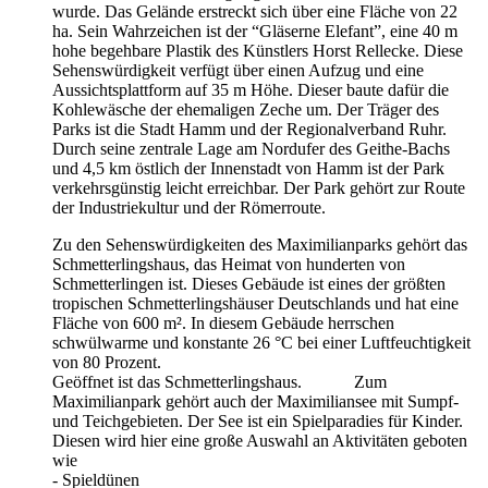
wurde. Das Gelände erstreckt sich über eine Fläche von 22
ha. Sein Wahrzeichen ist der “Gläserne Elefant”, eine 40 m
hohe begehbare Plastik des Künstlers Horst Rellecke. Diese
Sehenswürdigkeit verfügt über einen Aufzug und eine
Aussichtsplattform auf 35 m Höhe. Dieser baute dafür die
Kohlewäsche der ehemaligen Zeche um. Der Träger des
Parks ist die Stadt Hamm und der Regionalverband Ruhr.
Durch seine zentrale Lage am Nordufer des Geithe-Bachs
und 4,5 km östlich der Innenstadt von Hamm ist der Park
verkehrsgünstig leicht erreichbar. Der Park gehört zur Route
der Industriekultur und der Römerroute.
Zu den Sehenswürdigkeiten des Maximilianparks gehört das
Schmetterlingshaus, das Heimat von hunderten von
Schmetterlingen ist. Dieses Gebäude ist eines der größten
tropischen Schmetterlingshäuser Deutschlands und hat eine
Fläche von 600 m². In diesem Gebäude herrschen
schwülwarme und konstante 26 °C bei einer Luftfeuchtigkeit
von 80 Prozent.
Geöffnet ist das Schmetterlingshaus. Zum
Maximilianpark gehört auch der Maximiliansee mit Sumpf-
und Teichgebieten. Der See ist ein Spielparadies für Kinder.
Diesen wird hier eine große Auswahl an Aktivitäten geboten
wie
- Spieldünen