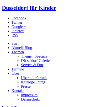
Düsseldorf für Kinder
Facebook
Twitter
Google +
Pinterest
RSS
Start
Aktuell: Blog
Themen
Themen-Specials
Düsseldorf-Galerie
Service & Fun
Termine
Über
Über ddorfer.info
Katalog-Eintrag
Presse
Kontakt
Impressum
Datenschutz