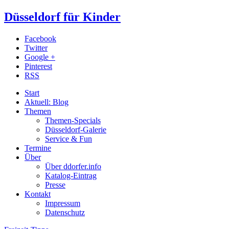
Düsseldorf für Kinder
Facebook
Twitter
Google +
Pinterest
RSS
Start
Aktuell: Blog
Themen
Themen-Specials
Düsseldorf-Galerie
Service & Fun
Termine
Über
Über ddorfer.info
Katalog-Eintrag
Presse
Kontakt
Impressum
Datenschutz