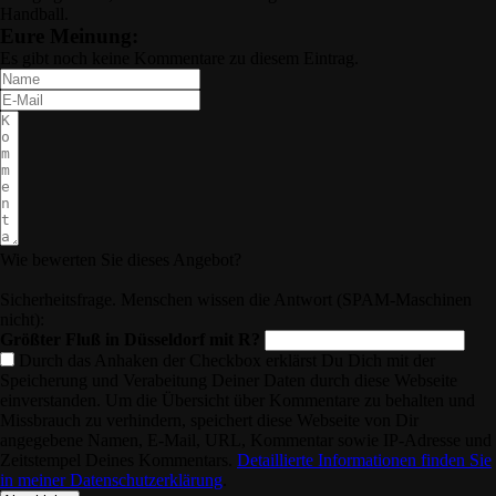
Handball.
Eure Meinung:
Es gibt noch keine Kommentare zu diesem Eintrag.
Wie bewerten Sie dieses Angebot?
Sicherheitsfrage. Menschen wissen die Antwort (SPAM-Maschinen
nicht):
Größter Fluß in Düsseldorf mit R?
Durch das Anhaken der Checkbox erklärst Du Dich mit der
Speicherung und Verabeitung Deiner Daten durch diese Webseite
einverstanden. Um die Übersicht über Kommentare zu behalten und
Missbrauch zu verhindern, speichert diese Webseite von Dir
angegebene Namen, E-Mail, URL, Kommentar sowie IP-Adresse und
Zeitstempel Deines Kommentars.
Detaillierte Informationen finden Sie
in meiner Datenschutzerklärung
.