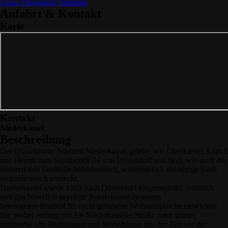
Unser Düsseldorf
Stadtteile
Anfahrt & Kontakt
Karte
Kontakt
Niederkassel
Beschreibung
Der Düsseldorfer Stadtteil Niederkassel gehört, wie Oberkassel, Lörick
und Heerdt zum Stadtbezirk 04 von Düsseldorf und liegt, wie auch die
anderen drei Stadtteile linksrheinisch, während sich die übrige Stadt
rechtsrheinisch erstreckt.
Niederkassel wurde 1909 nach Düsseldorf eingemeindet, wodurch
sich das bäuerlich geprägte Niederkassel zu einem
heterogener Stadtteil für recht gehobene Wohnansprüche entwickelt
hat, wobei entlang der Alt-Niederkasseler Straße noch immer
zahlreiche alte Hofanlagen und Wohnhäuser aus der Zeit vor der