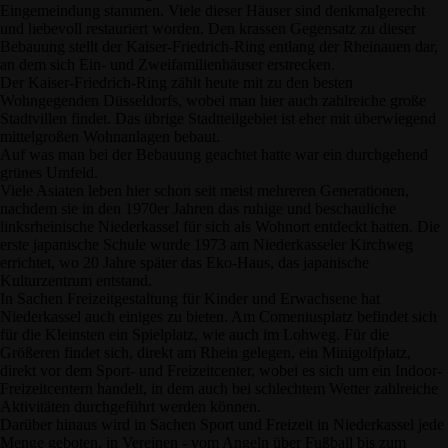
Eingemeindung stammen. Viele dieser Häuser sind denkmalgerecht
und liebevoll restauriert worden. Den krassen Gegensatz zu dieser
Bebauung stellt der Kaiser-Friedrich-Ring entlang der Rheinauen dar,
an dem sich Ein- und Zweifamilienhäuser erstrecken.
Der Kaiser-Friedrich-Ring zählt heute mit zu den besten
Wohngegenden Düsseldorfs, wobei man hier auch zahlreiche große
Stadtvillen findet. Das übrige Stadtteilgebiet ist eher mit überwiegend
mittelgroßen Wohnanlagen bebaut.
Auf was man bei der Bebauung geachtet hatte war ein durchgehend
grünes Umfeld.
Viele Asiaten leben hier schon seit meist mehreren Generationen,
nachdem sie in den 1970er Jahren das ruhige und beschauliche
linksrheinische Niederkassel für sich als Wohnort entdeckt hatten. Die
erste japanische Schule wurde 1973 am Niederkasseler Kirchweg
errichtet, wo 20 Jahre später das Eko-Haus, das japanische
Kulturzentrum entstand.
In Sachen Freizeitgestaltung für Kinder und Erwachsene hat
Niederkassel auch einiges zu bieten. Am Comeniusplatz befindet sich
für die Kleinsten ein Spielplatz, wie auch im Lohweg. Für die
Größeren findet sich, direkt am Rhein gelegen, ein Minigolfplatz,
direkt vor dem Sport- und Freizeitcenter, wobei es sich um ein Indoor-
Freizeitcentern handelt, in dem auch bei schlechtem Wetter zahlreiche
Aktivitäten durchgeführt werden können.
Darüber hinaus wird in Sachen Sport und Freizeit in Niederkassel jede
Menge geboten, in Vereinen - vom Angeln über Fußball bis zum