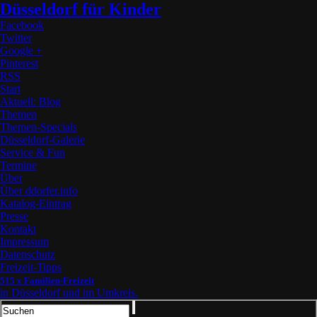
Düsseldorf für Kinder
Facebook
Twitter
Google +
Pinterest
RSS
Start
Aktuell: Blog
Themen
Themen-Specials
Düsseldorf-Galerie
Service & Fun
Termine
Über
Über ddorfer.info
Katalog-Eintrag
Presse
Kontakt
Impressum
Datenschutz
Freizeit-Tipps
515 x Familien-Freizeit
in Düsseldorf und im Umkreis.