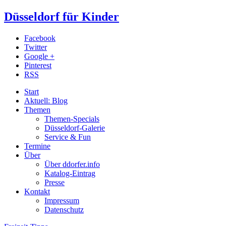
Düsseldorf für Kinder
Facebook
Twitter
Google +
Pinterest
RSS
Start
Aktuell: Blog
Themen
Themen-Specials
Düsseldorf-Galerie
Service & Fun
Termine
Über
Über ddorfer.info
Katalog-Eintrag
Presse
Kontakt
Impressum
Datenschutz