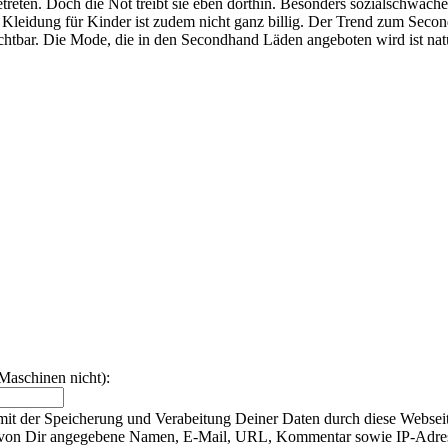
etreten. Doch die Not treibt sie eben dorthin. Besonders sozialschwac
d Kleidung für Kinder ist zudem nicht ganz billig. Der Trend zum Sec
chtbar. Die Mode, die in den Secondhand Läden angeboten wird ist na
Maschinen nicht):
t der Speicherung und Verabeitung Deiner Daten durch diese Webseit
te von Dir angegebene Namen, E-Mail, URL, Kommentar sowie IP-Adr