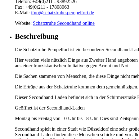
Telefon:
+49(0)211 - 93892526
Fax:
+49(0)211 - 17808063
E-Mail:
ifno@schatztruhe-pempelfort.de
Website:
Schatztruhe Secondhand online
Beschreibung
Die Schatztruhe Pempelfort ist ein besonderer Secondhand-Lad
Hier werden viele nützlich Dinge aus Zweiter Hand angeboten -
aus einer franziskanischen Initiative gegen Armut und Not.
Die Sachen stammen von Menschen, die diese Dinge nicht mehr b
Die Erträge aus der Schatztruhe kommen dem gemeinnützigen, mi
Dieser Secondhand-Laden befindet sich in der Schirmerstraße Ec
Geöffnet ist der Secondhand-Laden
Montag bis Freitag von 10 Uhr bis 18 Uhr. Dies sind Zeitspan
Secondhand spielt in einer Stadt wie Düsseldorf eine sehr große
Secondhand Läden finden diese Menschen schicke und vor allem