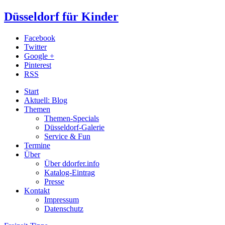
Düsseldorf für Kinder
Facebook
Twitter
Google +
Pinterest
RSS
Start
Aktuell: Blog
Themen
Themen-Specials
Düsseldorf-Galerie
Service & Fun
Termine
Über
Über ddorfer.info
Katalog-Eintrag
Presse
Kontakt
Impressum
Datenschutz