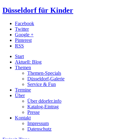
Düsseldorf für Kinder
Facebook
Twitter
Google +
Pinterest
RSS
Start
Aktuell: Blog
Themen
Themen-Specials
Düsseldorf-Galerie
Service & Fun
Termine
Über
Über ddorfer.info
Katalog-Eintrag
Presse
Kontakt
Impressum
Datenschutz