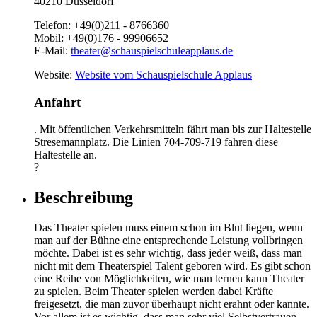
40210 Düsseldorf
Telefon:
+49(0)211 - 8766360
Mobil:
+49(0)176 - 99906652
E-Mail:
theater@schauspielschuleapplaus.de
Website:
Website vom Schauspielschule Applaus
Anfahrt
. Mit öffentlichen Verkehrsmitteln fährt man bis zur Haltestelle
Stresemannplatz. Die Linien 704-709-719 fahren diese
Haltestelle an.
?
Beschreibung
Das Theater spielen muss einem schon im Blut liegen, wenn
man auf der Bühne eine entsprechende Leistung vollbringen
möchte. Dabei ist es sehr wichtig, dass jeder weiß, dass man
nicht mit dem Theaterspiel Talent geboren wird. Es gibt schon
eine Reihe von Möglichkeiten, wie man lernen kann Theater
zu spielen. Beim Theater spielen werden dabei Kräfte
freigesetzt, die man zuvor überhaupt nicht erahnt oder kannte.
Vor allem ist es wichtig, dass man sehr viel Selbstvertrauen