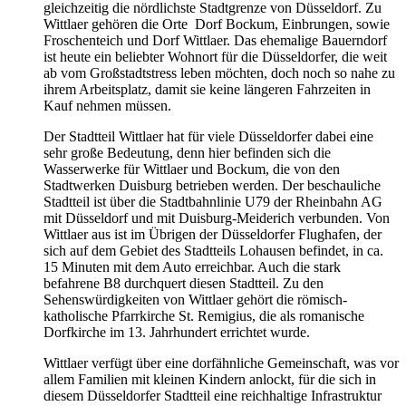
gleichzeitig die nördlichste Stadtgrenze von Düsseldorf. Zu
Wittlaer gehören die Orte Dorf Bockum, Einbrungen, sowie
Froschenteich und Dorf Wittlaer. Das ehemalige Bauerndorf
ist heute ein beliebter Wohnort für die Düsseldorfer, die weit
ab vom Großstadtstress leben möchten, doch noch so nahe zu
ihrem Arbeitsplatz, damit sie keine längeren Fahrzeiten in
Kauf nehmen müssen.
Der Stadtteil Wittlaer hat für viele Düsseldorfer dabei eine
sehr große Bedeutung, denn hier befinden sich die
Wasserwerke für Wittlaer und Bockum, die von den
Stadtwerken Duisburg betrieben werden. Der beschauliche
Stadtteil ist über die Stadtbahnlinie U79 der Rheinbahn AG
mit Düsseldorf und mit Duisburg-Meiderich verbunden. Von
Wittlaer aus ist im Übrigen der Düsseldorfer Flughafen, der
sich auf dem Gebiet des Stadtteils Lohausen befindet, in ca.
15 Minuten mit dem Auto erreichbar. Auch die stark
befahrene B8 durchquert diesen Stadtteil. Zu den
Sehenswürdigkeiten von Wittlaer gehört die römisch-
katholische Pfarrkirche St. Remigius, die als romanische
Dorfkirche im 13. Jahrhundert errichtet wurde.
Wittlaer verfügt über eine dorfähnliche Gemeinschaft, was vor
allem Familien mit kleinen Kindern anlockt, für die sich in
diesem Düsseldorfer Stadtteil eine reichhaltige Infrastruktur