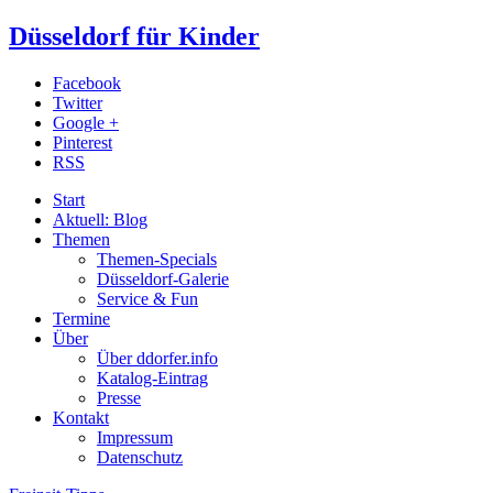
Düsseldorf für Kinder
Facebook
Twitter
Google +
Pinterest
RSS
Start
Aktuell: Blog
Themen
Themen-Specials
Düsseldorf-Galerie
Service & Fun
Termine
Über
Über ddorfer.info
Katalog-Eintrag
Presse
Kontakt
Impressum
Datenschutz