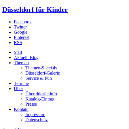
Düsseldorf für Kinder
Facebook
Twitter
Google +
Pinterest
RSS
Start
Aktuell: Blog
Themen
Themen-Specials
Düsseldorf-Galerie
Service & Fun
Termine
Über
Über ddorfer.info
Katalog-Eintrag
Presse
Kontakt
Impressum
Datenschutz