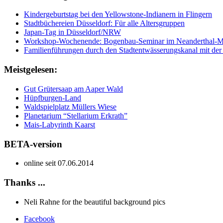
Kindergeburtstag bei den Yellowstone-Indianern in Flingern
Stadtbüchereien Düsseldorf: Für alle Altersgruppen
Japan-Tag in Düsseldorf/NRW
Workshop-Wochenende: Bogenbau-Seminar im Neanderthal-
Familienführungen durch den Stadtentwässerungskanal mit der
Meistgelesen:
Gut Grütersaap am Aaper Wald
Hüpfburgen-Land
Waldspielplatz Müllers Wiese
Planetarium “Stellarium Erkrath”
Mais-Labyrinth Kaarst
BETA-version
online seit 07.06.2014
Thanks ...
Neli Rahne for the beautiful background pics
Facebook