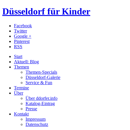
Düsseldorf für Kinder
Facebook
Twitter
Google +
Pinterest
RSS
Start
Aktuell: Blog
Themen
Themen-Specials
Düsseldorf-Galerie
Service & Fun
Termine
Über
Über ddorfer.info
Katalog-Eintrag
Presse
Kontakt
Impressum
Datenschutz