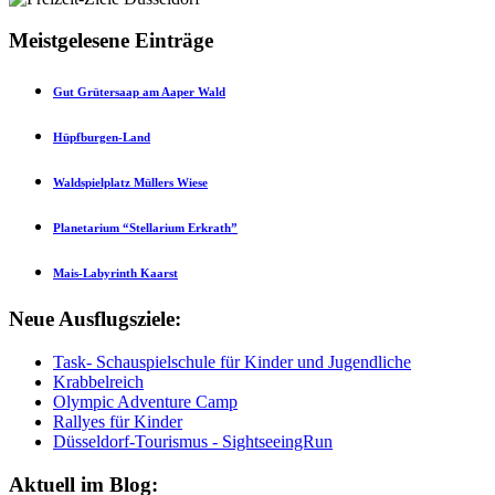
Meistgelesene Einträge
Gut Grütersaap am Aaper Wald
Hüpfburgen-Land
Waldspielplatz Müllers Wiese
Planetarium “Stellarium Erkrath”
Mais-Labyrinth Kaarst
Neue Ausflugsziele:
Task- Schauspielschule für Kinder und Jugendliche
Krabbelreich
Olympic Adventure Camp
Rallyes für Kinder
Düsseldorf-Tourismus - SightseeingRun
Aktuell im Blog: