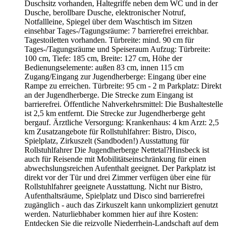
Duschsitz vorhanden, Haltegriffe neben dem WC und in der
Dusche, berollbare Dusche, elektronischer Notruf,
Notfallleine, Spiegel über dem Waschtisch im Sitzen
einsehbar Tages-/Tagungsräume: 7 barrierefrei erreichbar.
Tagestoiletten vorhanden. Türbreite: mind. 90 cm für
Tages-/Tagungsräume und Speiseraum Aufzug: Türbreite:
100 cm, Tiefe: 185 cm, Breite: 127 cm, Höhe der
Bedienungselemente: außen 83 cm, innen 115 cm
Zugang/Eingang zur Jugendherberge: Eingang über eine
Rampe zu erreichen. Türbreite: 95 cm - 2 m Parkplatz: Direkt
an der Jugendherberge. Die Strecke zum Eingang ist
barrierefrei. Öffentliche Nahverkehrsmittel: Die Bushaltestelle
ist 2,5 km entfernt. Die Strecke zur Jugendherberge geht
bergauf. Ärztliche Versorgung: Krankenhaus: 4 km Arzt: 2,5
km Zusatzangebote für Rollstuhlfahrer: Bistro, Disco,
Spielplatz, Zirkuszelt (Sandboden!) Ausstattung für
Rollstuhlfahrer Die Jugendherberge Nettetal?Hinsbeck ist
auch für Reisende mit Mobilitätseinschränkung für einen
abwechslungsreichen Aufenthalt geeignet. Der Parkplatz ist
direkt vor der Tür und drei Zimmer verfügen über eine für
Rollstuhlfahrer geeignete Ausstattung. Nicht nur Bistro,
Aufenthaltsräume, Spielplatz und Disco sind barrierefrei
zugänglich - auch das Zirkuszelt kann unkompliziert genutzt
werden. Naturliebhaber kommen hier auf ihre Kosten:
Entdecken Sie die reizvolle Niederrhein-Landschaft auf dem