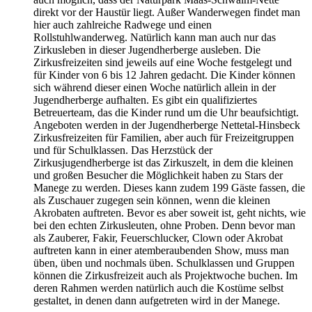
direkt vor der Haustür liegt. Außer Wanderwegen findet man
hier auch zahlreiche Radwege und einen
Rollstuhlwanderweg. Natürlich kann man auch nur das
Zirkusleben in dieser Jugendherberge ausleben. Die
Zirkusfreizeiten sind jeweils auf eine Woche festgelegt und
für Kinder von 6 bis 12 Jahren gedacht. Die Kinder können
sich während dieser einen Woche natürlich allein in der
Jugendherberge aufhalten. Es gibt ein qualifiziertes
Betreuerteam, das die Kinder rund um die Uhr beaufsichtigt.
Angeboten werden in der Jugendherberge Nettetal-Hinsbeck
Zirkusfreizeiten für Familien, aber auch für Freizeitgruppen
und für Schulklassen. Das Herzstück der
Zirkusjugendherberge ist das Zirkuszelt, in dem die kleinen
und großen Besucher die Möglichkeit haben zu Stars der
Manege zu werden. Dieses kann zudem 199 Gäste fassen, die
als Zuschauer zugegen sein können, wenn die kleinen
Akrobaten auftreten. Bevor es aber soweit ist, geht nichts, wie
bei den echten Zirkusleuten, ohne Proben. Denn bevor man
als Zauberer, Fakir, Feuerschlucker, Clown oder Akrobat
auftreten kann in einer atemberaubenden Show, muss man
üben, üben und nochmals üben. Schulklassen und Gruppen
können die Zirkusfreizeit auch als Projektwoche buchen. Im
deren Rahmen werden natürlich auch die Kostüme selbst
gestaltet, in denen dann aufgetreten wird in der Manege.