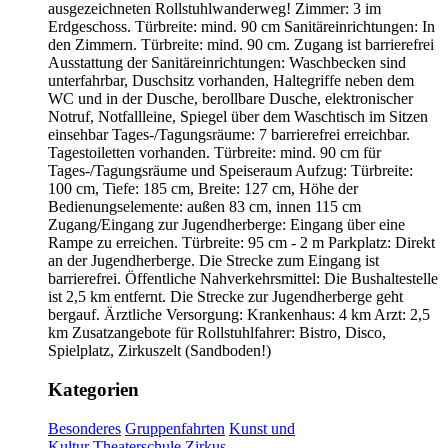
ausgezeichneten Rollstuhlwanderweg! Zimmer: 3 im
Erdgeschoss. Türbreite: mind. 90 cm Sanitäreinrichtungen: In
den Zimmern. Türbreite: mind. 90 cm. Zugang ist barrierefrei
Ausstattung der Sanitäreinrichtungen: Waschbecken sind
unterfahrbar, Duschsitz vorhanden, Haltegriffe neben dem
WC und in der Dusche, berollbare Dusche, elektronischer
Notruf, Notfallleine, Spiegel über dem Waschtisch im Sitzen
einsehbar Tages-/Tagungsräume: 7 barrierefrei erreichbar.
Tagestoiletten vorhanden. Türbreite: mind. 90 cm für
Tages-/Tagungsräume und Speiseraum Aufzug: Türbreite:
100 cm, Tiefe: 185 cm, Breite: 127 cm, Höhe der
Bedienungselemente: außen 83 cm, innen 115 cm
Zugang/Eingang zur Jugendherberge: Eingang über eine
Rampe zu erreichen. Türbreite: 95 cm - 2 m Parkplatz: Direkt
an der Jugendherberge. Die Strecke zum Eingang ist
barrierefrei. Öffentliche Nahverkehrsmittel: Die Bushaltestelle
ist 2,5 km entfernt. Die Strecke zur Jugendherberge geht
bergauf. Ärztliche Versorgung: Krankenhaus: 4 km Arzt: 2,5
km Zusatzangebote für Rollstuhlfahrer: Bistro, Disco,
Spielplatz, Zirkuszelt (Sandboden!)
Kategorien
Besonderes
Gruppenfahrten
Kunst und
Kultur
Theaterschule
Zirkus