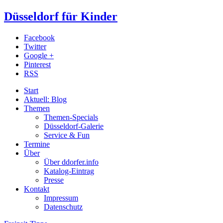
Düsseldorf für Kinder
Facebook
Twitter
Google +
Pinterest
RSS
Start
Aktuell: Blog
Themen
Themen-Specials
Düsseldorf-Galerie
Service & Fun
Termine
Über
Über ddorfer.info
Katalog-Eintrag
Presse
Kontakt
Impressum
Datenschutz