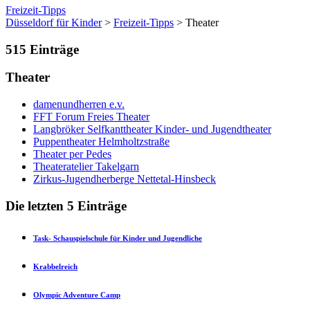
Freizeit-Tipps
Düsseldorf für Kinder
>
Freizeit-Tipps
> Theater
515
Einträge
Theater
damenundherren e.v.
FFT Forum Freies Theater
Langbröker Selfkanttheater Kinder- und Jugendtheater
Puppentheater Helmholtzstraße
Theater per Pedes
Theateratelier Takelgarn
Zirkus-Jugendherberge Nettetal-Hinsbeck
Die letzten 5 Einträge
Task- Schauspielschule für Kinder und Jugendliche
Krabbelreich
Olympic Adventure Camp