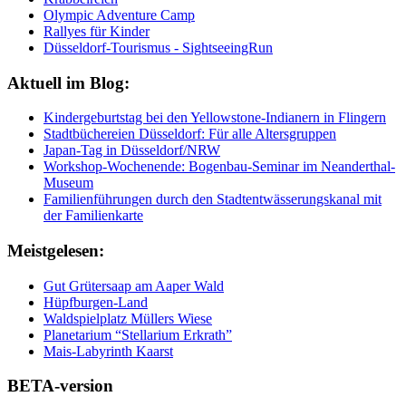
Olympic Adventure Camp
Rallyes für Kinder
Düsseldorf-Tourismus - SightseeingRun
Aktuell im Blog:
Kindergeburtstag bei den Yellowstone-Indianern in Flingern
Stadtbüchereien Düsseldorf: Für alle Altersgruppen
Japan-Tag in Düsseldorf/NRW
Workshop-Wochenende: Bogenbau-Seminar im Neanderthal-
Museum
Familienführungen durch den Stadtentwässerungskanal mit
der Familienkarte
Meistgelesen:
Gut Grütersaap am Aaper Wald
Hüpfburgen-Land
Waldspielplatz Müllers Wiese
Planetarium “Stellarium Erkrath”
Mais-Labyrinth Kaarst
BETA-version