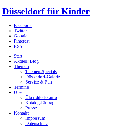
Düsseldorf für Kinder
Facebook
Twitter
Google +
Pinterest
RSS
Start
Aktuell: Blog
Themen
Themen-Specials
Düsseldorf-Galerie
Service & Fun
Termine
Über
Über ddorfer.info
Katalog-Eintrag
Presse
Kontakt
Impressum
Datenschutz