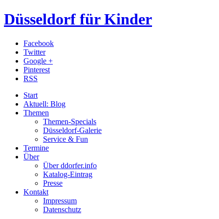
Düsseldorf für Kinder
Facebook
Twitter
Google +
Pinterest
RSS
Start
Aktuell: Blog
Themen
Themen-Specials
Düsseldorf-Galerie
Service & Fun
Termine
Über
Über ddorfer.info
Katalog-Eintrag
Presse
Kontakt
Impressum
Datenschutz