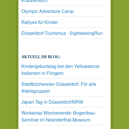
Krabbelreich
Olympic Adventure Camp
Rallyes für Kinder
Düsseldorf-Tourismus - SightseeingRun
AKTUELL IM BLOG:
Kindergeburtstag bei den Yellowstone-
Indianern in Flingern
Stadtbüchereien Düsseldorf: Für alle
Altersgruppen
Japan-Tag in Düsseldorf/NRW
Workshop-Wochenende: Bogenbau-
Seminar im Neanderthal-Museum