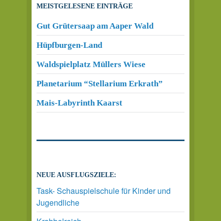
MEISTGELESENE EINTRÄGE
Gut Grütersaap am Aaper Wald
Hüpfburgen-Land
Waldspielplatz Müllers Wiese
Planetarium “Stellarium Erkrath”
Mais-Labyrinth Kaarst
NEUE AUSFLUGSZIELE:
Task- Schauspielschule für Kinder und
Jugendliche