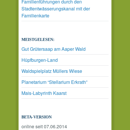
Familienführungen durch den
Stadtentwässerungskanal mit der
Familienkarte
MEISTGELESEN:
Gut Grütersaap am Aaper Wald
Hüpfburgen-Land
Waldspielplatz Müllers Wiese
Planetarium “Stellarium Erkrath”
Mais-Labyrinth Kaarst
BETA-VERSION
online seit 07.06.2014