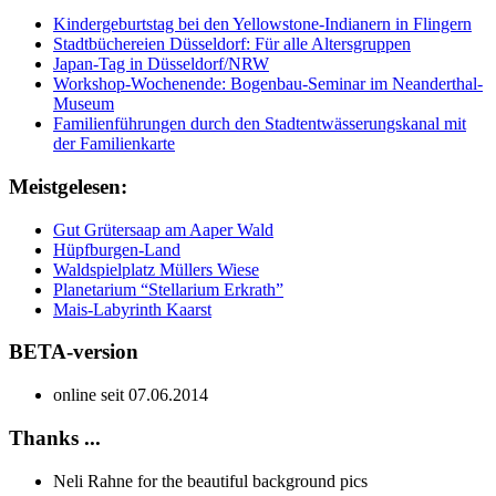
Kindergeburtstag bei den Yellowstone-Indianern in Flingern
Stadtbüchereien Düsseldorf: Für alle Altersgruppen
Japan-Tag in Düsseldorf/NRW
Workshop-Wochenende: Bogenbau-Seminar im Neanderthal-
Museum
Familienführungen durch den Stadtentwässerungskanal mit
der Familienkarte
Meistgelesen:
Gut Grütersaap am Aaper Wald
Hüpfburgen-Land
Waldspielplatz Müllers Wiese
Planetarium “Stellarium Erkrath”
Mais-Labyrinth Kaarst
BETA-version
online seit 07.06.2014
Thanks ...
Neli Rahne for the beautiful background pics