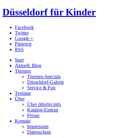
Düsseldorf für Kinder
Facebook
Twitter
Google +
Pinterest
RSS
Start
Aktuell: Blog
Themen
Themen-Specials
Düsseldorf-Galerie
Service & Fun
Termine
Über
Über ddorfer.info
Katalog-Eintrag
Presse
Kontakt
Impressum
Datenschutz