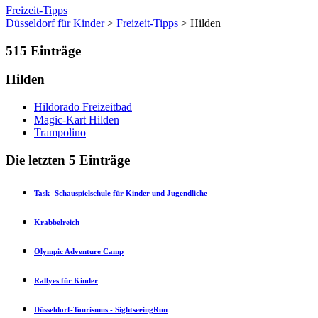
Freizeit-Tipps
Düsseldorf für Kinder
>
Freizeit-Tipps
> Hilden
515
Einträge
Hilden
Hildorado Freizeitbad
Magic-Kart Hilden
Trampolino
Die letzten 5 Einträge
Task- Schauspielschule für Kinder und Jugendliche
Krabbelreich
Olympic Adventure Camp
Rallyes für Kinder
Düsseldorf-Tourismus - SightseeingRun