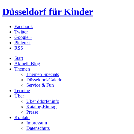
Düsseldorf für Kinder
Facebook
Twitter
Google +
Pinterest
RSS
Start
Aktuell: Blog
Themen
Themen-Specials
Düsseldorf-Galerie
Service & Fun
Termine
Über
Über ddorfer.info
Katalog-Eintrag
Presse
Kontakt
Impressum
Datenschutz