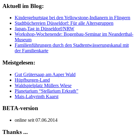
Aktuell im Blog:
Kindergeburtstag bei den Yellowstone-Indianern in Flingern
Stadtbüchereien Düsseldorf: Für alle Altersgruppen
Japan-Tag in Düsseldorf/NRW
Workshop-Wochenende: Bogenbau-Seminar im Neanderthal-
Museum
Familienführungen durch den Stadtentwässerungskanal mit
der Familienkarte
Meistgelesen:
Gut Grütersaap am Aaper Wald
Hüpfburgen-Land
Waldspielplatz Müllers Wiese
Planetarium “Stellarium Erkrath”
Mais-Labyrinth Kaarst
BETA-version
online seit 07.06.2014
Thanks ...