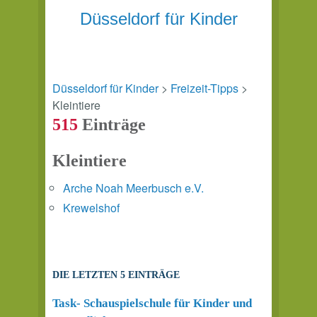
Düsseldorf für Kinder
Düsseldorf für Kinder
>
Freizeit-Tipps
>
Kleintiere
515
Einträge
Kleintiere
Arche Noah Meerbusch e.V.
Krewelshof
DIE LETZTEN 5 EINTRÄGE
Task- Schauspielschule für Kinder und