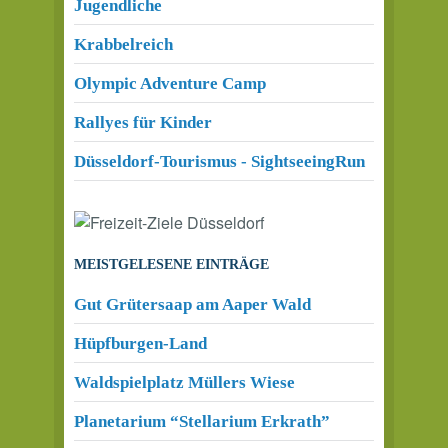
Jugendliche
Krabbelreich
Olympic Adventure Camp
Rallyes für Kinder
Düsseldorf-Tourismus - SightseeingRun
MEISTGELESENE EINTRÄGE
Gut Grütersaap am Aaper Wald
Hüpfburgen-Land
Waldspielplatz Müllers Wiese
Planetarium “Stellarium Erkrath”