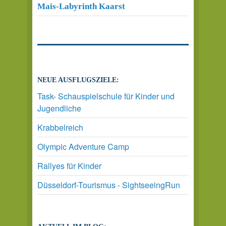
Mais-Labyrinth Kaarst
NEUE AUSFLUGSZIELE:
Task- Schauspielschule für Kinder und
Jugendliche
Krabbelreich
Olympic Adventure Camp
Rallyes für Kinder
Düsseldorf-Tourismus - SightseeingRun