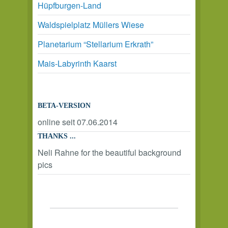
Hüpfburgen-Land
Waldspielplatz Müllers Wiese
Planetarium “Stellarium Erkrath”
Mais-Labyrinth Kaarst
BETA-VERSION
online seit 07.06.2014
THANKS ...
Neli Rahne for the beautiful background
pics