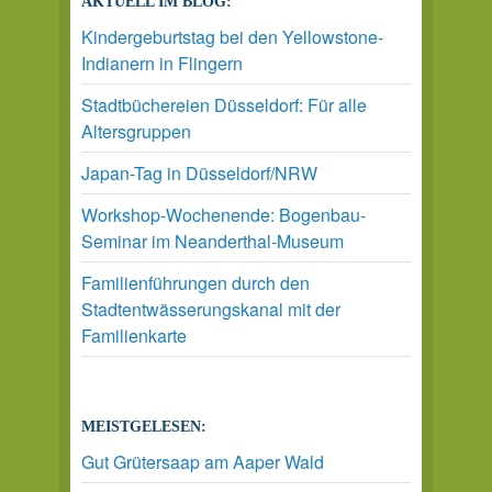
AKTUELL IM BLOG:
Kindergeburtstag bei den Yellowstone-
Indianern in Flingern
Stadtbüchereien Düsseldorf: Für alle
Altersgruppen
Japan-Tag in Düsseldorf/NRW
Workshop-Wochenende: Bogenbau-
Seminar im Neanderthal-Museum
Familienführungen durch den
Stadtentwässerungskanal mit der
Familienkarte
MEISTGELESEN:
Gut Grütersaap am Aaper Wald