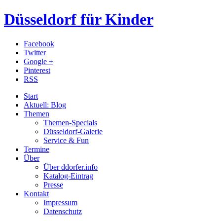
Düsseldorf für Kinder
Facebook
Twitter
Google +
Pinterest
RSS
Start
Aktuell: Blog
Themen
Themen-Specials
Düsseldorf-Galerie
Service & Fun
Termine
Über
Über ddorfer.info
Katalog-Eintrag
Presse
Kontakt
Impressum
Datenschutz