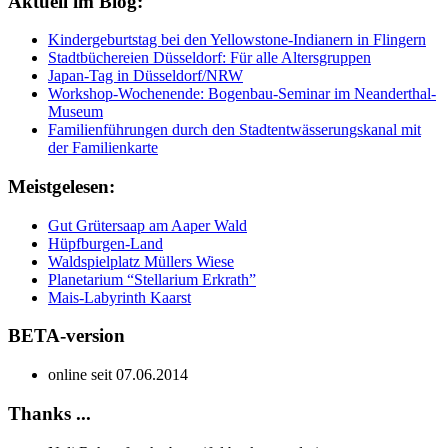
Aktuell im Blog:
Kindergeburtstag bei den Yellowstone-Indianern in Flingern
Stadtbüchereien Düsseldorf: Für alle Altersgruppen
Japan-Tag in Düsseldorf/NRW
Workshop-Wochenende: Bogenbau-Seminar im Neanderthal-
Museum
Familienführungen durch den Stadtentwässerungskanal mit
der Familienkarte
Meistgelesen:
Gut Grütersaap am Aaper Wald
Hüpfburgen-Land
Waldspielplatz Müllers Wiese
Planetarium “Stellarium Erkrath”
Mais-Labyrinth Kaarst
BETA-version
online seit 07.06.2014
Thanks ...