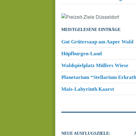
MEISTGELESENE EINTRÄGE
Gut Grütersaap am Aaper Wald
Hüpfburgen-Land
Waldspielplatz Müllers Wiese
Planetarium “Stellarium Erkrat
Mais-Labyrinth Kaarst
NEUE AUSFLUGSZIELE: