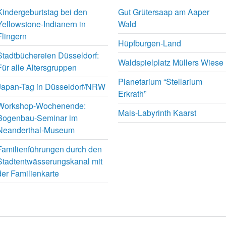
Kindergeburtstag bei den
Gut Grütersaap am Aaper
Yellowstone-Indianern in
Wald
Flingern
Hüpfburgen-Land
Stadtbüchereien Düsseldorf:
Waldspielplatz Müllers Wiese
Für alle Altersgruppen
Planetarium “Stellarium
Japan-Tag in Düsseldorf/NRW
Erkrath”
Workshop-Wochenende:
Mais-Labyrinth Kaarst
Bogenbau-Seminar im
Neanderthal-Museum
Familienführungen durch den
Stadtentwässerungskanal mit
der Familienkarte