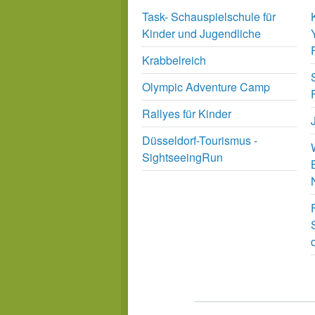
Task- Schauspielschule für
Kinder und Jugendliche
Krabbelreich
Olympic Adventure Camp
Rallyes für Kinder
Düsseldorf-Tourismus -
SightseeingRun