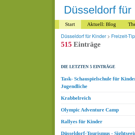
Düsseldorf für
Start
Aktuell: Blog
Th
Düsseldorf für Kinder
>
Freizeit-Ti
515
Einträge
DIE LETZTEN 5 EINTRÄGE
Task- Schauspielschule für Kinde
Jugendliche
Krabbelreich
Olympic Adventure Camp
Rallyes für Kinder
Düsseldorf-Tourismus - Sightsee