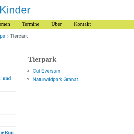
 Kinder
emen
Termine
Über
Kontakt
pps
> Tierpark
Tierpark
Gut Eversum
r und
Naturwildpark Granat
ingRun