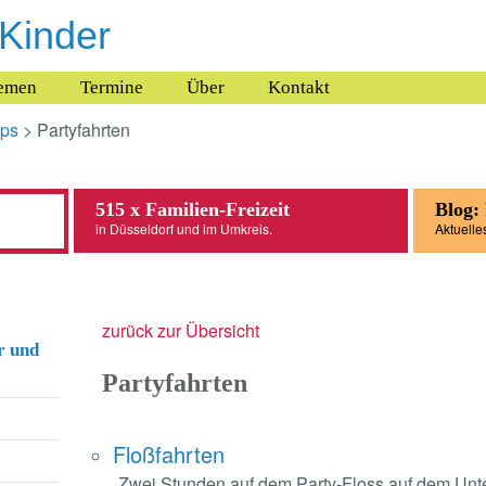
 Kinder
emen
Termine
Über
Kontakt
pps
> Partyfahrten
515 x Familien-Freizeit
Blog:
in Düsseldorf und im Umkreis.
Aktuelle
zurück zur Übersicht
r und
Partyfahrten
Floßfahrten
Zwei Stunden auf dem Party-Floss auf dem Unte