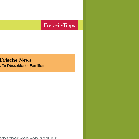
Freizeit-Tipps
 Frische News
s für Düsseldorfer Familien.
rbacher See von April bis