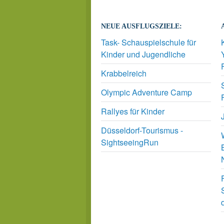
NEUE AUSFLUGSZIELE:
Task- Schauspielschule für
Kinder und Jugendliche
Krabbelreich
Olympic Adventure Camp
Rallyes für Kinder
Düsseldorf-Tourismus -
SightseeingRun