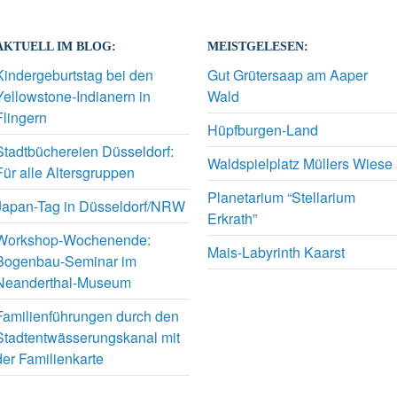
AKTUELL IM BLOG:
MEISTGELESEN:
Kindergeburtstag bei den
Gut Grütersaap am Aaper
Yellowstone-Indianern in
Wald
Flingern
Hüpfburgen-Land
Stadtbüchereien Düsseldorf:
Waldspielplatz Müllers Wiese
Für alle Altersgruppen
Planetarium “Stellarium
Japan-Tag in Düsseldorf/NRW
Erkrath”
Workshop-Wochenende:
Mais-Labyrinth Kaarst
Bogenbau-Seminar im
Neanderthal-Museum
Familienführungen durch den
Stadtentwässerungskanal mit
der Familienkarte