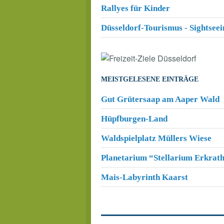
Rallyes für Kinder
Düsseldorf-Tourismus - Sightsee
MEISTGELESENE EINTRÄGE
Gut Grütersaap am Aaper Wald
Hüpfburgen-Land
Waldspielplatz Müllers Wiese
Planetarium “Stellarium Erkrat
Mais-Labyrinth Kaarst