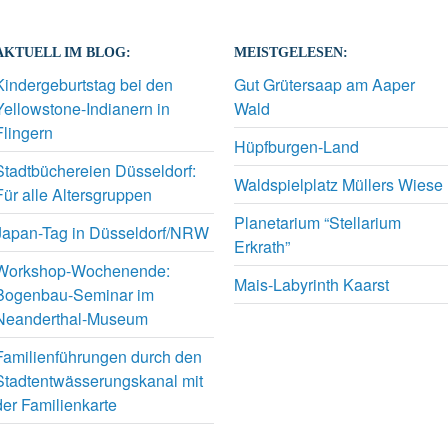
AKTUELL IM BLOG:
MEISTGELESEN:
Kindergeburtstag bei den
Gut Grütersaap am Aaper
Yellowstone-Indianern in
Wald
Flingern
Hüpfburgen-Land
Stadtbüchereien Düsseldorf:
Waldspielplatz Müllers Wiese
Für alle Altersgruppen
Planetarium “Stellarium
Japan-Tag in Düsseldorf/NRW
Erkrath”
Workshop-Wochenende:
Mais-Labyrinth Kaarst
Bogenbau-Seminar im
Neanderthal-Museum
Familienführungen durch den
Stadtentwässerungskanal mit
der Familienkarte