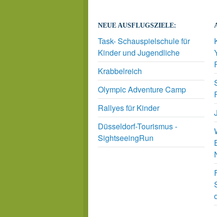
NEUE AUSFLUGSZIELE:
Task- Schauspielschule für
Kinder und Jugendliche
Krabbelreich
Olympic Adventure Camp
Rallyes für Kinder
Düsseldorf-Tourismus -
SightseeingRun