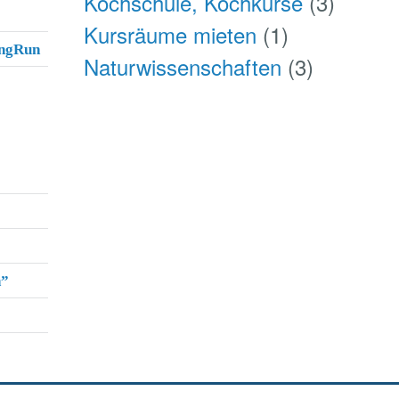
Kochschule, Kochkurse
(3)
Kursräume mieten
(1)
ingRun
Naturwissenschaften
(3)
h”