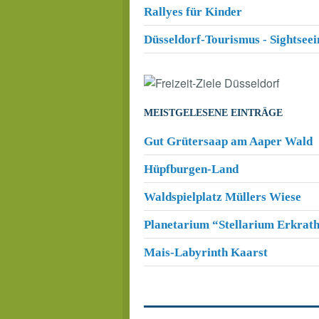
Rallyes für Kinder
Düsseldorf-Tourismus - Sightsee
MEISTGELESENE EINTRÄGE
Gut Grütersaap am Aaper Wald
Hüpfburgen-Land
Waldspielplatz Müllers Wiese
Planetarium “Stellarium Erkrat
Mais-Labyrinth Kaarst