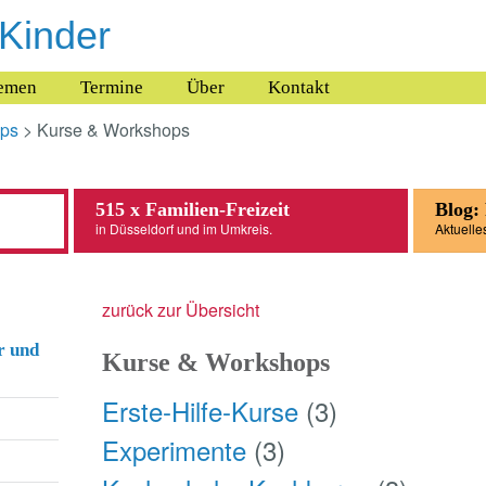
 Kinder
emen
Termine
Über
Kontakt
pps
> Kurse & Workshops
515 x Familien-Freizeit
Blog:
in Düsseldorf und im Umkreis.
Aktuelle
zurück zur Übersicht
r und
Kurse & Workshops
Erste-Hilfe-Kurse
(3)
Experimente
(3)