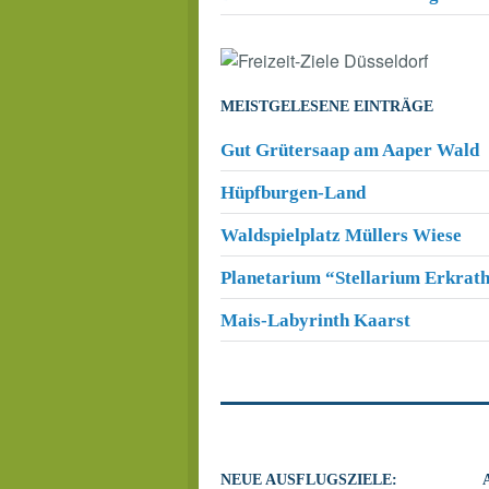
MEISTGELESENE EINTRÄGE
Gut Grütersaap am Aaper Wald
Hüpfburgen-Land
Waldspielplatz Müllers Wiese
Planetarium “Stellarium Erkrat
Mais-Labyrinth Kaarst
NEUE AUSFLUGSZIELE: