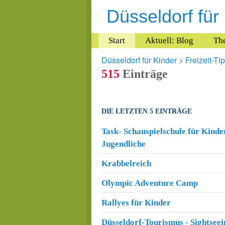
Düsseldorf für
Start
Aktuell: Blog
Th
Düsseldorf für Kinder
>
Freizeit-Ti
515
Einträge
DIE LETZTEN 5 EINTRÄGE
Task- Schauspielschule für Kinde
Jugendliche
Krabbelreich
Olympic Adventure Camp
Rallyes für Kinder
Düsseldorf-Tourismus - Sightsee