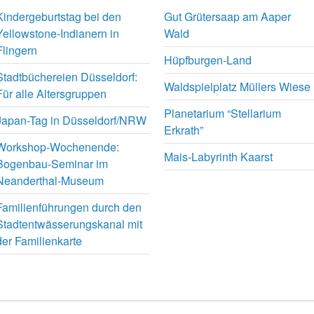
Kindergeburtstag bei den
Gut Grütersaap am Aaper
Yellowstone-Indianern in
Wald
Flingern
Hüpfburgen-Land
Stadtbüchereien Düsseldorf:
Waldspielplatz Müllers Wiese
Für alle Altersgruppen
Planetarium “Stellarium
Japan-Tag in Düsseldorf/NRW
Erkrath”
Workshop-Wochenende:
Mais-Labyrinth Kaarst
Bogenbau-Seminar im
Neanderthal-Museum
Familienführungen durch den
Stadtentwässerungskanal mit
der Familienkarte