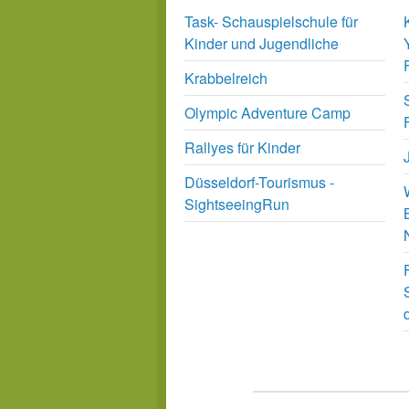
Task- Schauspielschule für
Kinder und Jugendliche
Krabbelreich
Olympic Adventure Camp
Rallyes für Kinder
Düsseldorf-Tourismus -
SightseeingRun