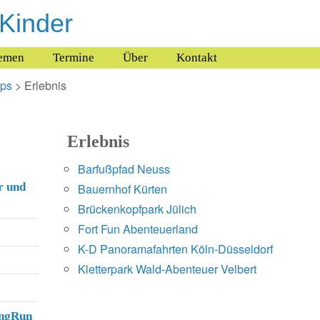
 Kinder
emen
Termine
Über
Kontakt
pps
> Erlebnis
Erlebnis
Barfußpfad Neuss
r und
Bauernhof Kürten
Brückenkopfpark Jülich
Fort Fun Abenteuerland
K-D Panoramafahrten Köln-Düsseldorf
Kletterpark Wald-Abenteuer Velbert
ingRun