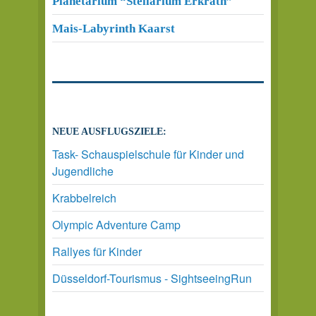
Planetarium “Stellarium Erkrath”
Mais-Labyrinth Kaarst
NEUE AUSFLUGSZIELE:
Task- Schauspielschule für Kinder und
Jugendliche
Krabbelreich
Olympic Adventure Camp
Rallyes für Kinder
Düsseldorf-Tourismus - SightseeingRun