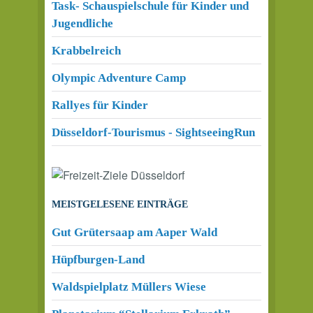
Task- Schauspielschule für Kinder und
Jugendliche
Krabbelreich
Olympic Adventure Camp
Rallyes für Kinder
Düsseldorf-Tourismus - SightseeingRun
MEISTGELESENE EINTRÄGE
Gut Grütersaap am Aaper Wald
Hüpfburgen-Land
Waldspielplatz Müllers Wiese