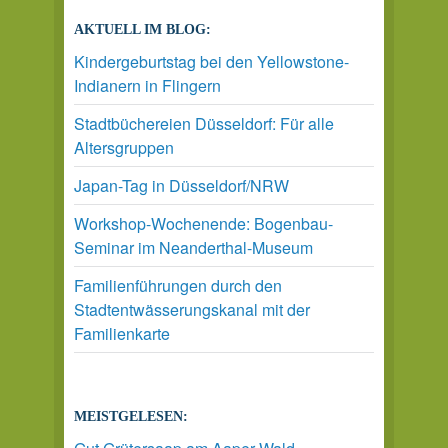
AKTUELL IM BLOG:
Kindergeburtstag bei den Yellowstone-
Indianern in Flingern
Stadtbüchereien Düsseldorf: Für alle
Altersgruppen
Japan-Tag in Düsseldorf/NRW
Workshop-Wochenende: Bogenbau-
Seminar im Neanderthal-Museum
Familienführungen durch den
Stadtentwässerungskanal mit der
Familienkarte
MEISTGELESEN: