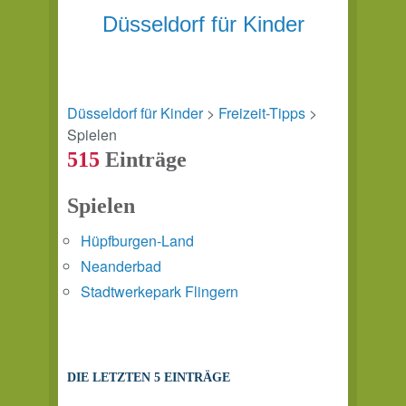
Düsseldorf für Kinder
Düsseldorf für Kinder
>
Freizeit-Tipps
>
Spielen
515
Einträge
Spielen
Hüpfburgen-Land
Neanderbad
Stadtwerkepark Flingern
DIE LETZTEN 5 EINTRÄGE