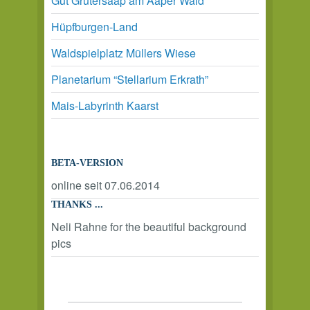
Gut Grütersaap am Aaper Wald
Hüpfburgen-Land
Waldspielplatz Müllers Wiese
Planetarium “Stellarium Erkrath”
Mais-Labyrinth Kaarst
BETA-VERSION
online seit 07.06.2014
THANKS ...
Neli Rahne for the beautiful background
pics