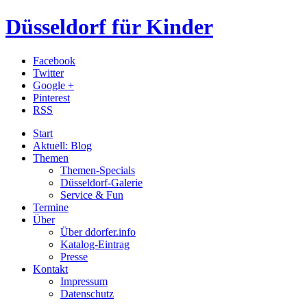
Düsseldorf für Kinder
Facebook
Twitter
Google +
Pinterest
RSS
Start
Aktuell: Blog
Themen
Themen-Specials
Düsseldorf-Galerie
Service & Fun
Termine
Über
Über ddorfer.info
Katalog-Eintrag
Presse
Kontakt
Impressum
Datenschutz