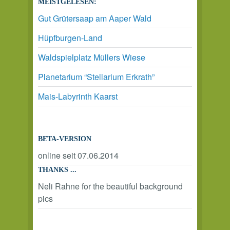
MEISTGELESEN:
Gut Grütersaap am Aaper Wald
Hüpfburgen-Land
Waldspielplatz Müllers Wiese
Planetarium “Stellarium Erkrath”
Mais-Labyrinth Kaarst
BETA-VERSION
online seit 07.06.2014
THANKS ...
Neli Rahne for the beautiful background
pics