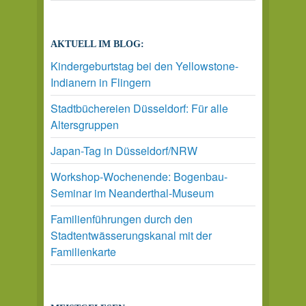
AKTUELL IM BLOG:
Kindergeburtstag bei den Yellowstone-
Indianern in Flingern
Stadtbüchereien Düsseldorf: Für alle
Altersgruppen
Japan-Tag in Düsseldorf/NRW
Workshop-Wochenende: Bogenbau-
Seminar im Neanderthal-Museum
Familienführungen durch den
Stadtentwässerungskanal mit der
Familienkarte