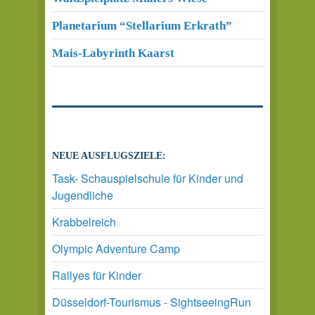
Planetarium “Stellarium Erkrath”
Mais-Labyrinth Kaarst
NEUE AUSFLUGSZIELE:
Task- Schauspielschule für Kinder und
Jugendliche
Krabbelreich
Olympic Adventure Camp
Rallyes für Kinder
Düsseldorf-Tourismus - SightseeingRun