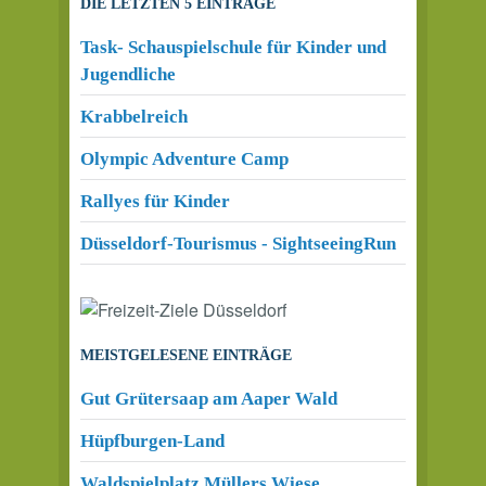
DIE LETZTEN 5 EINTRÄGE
Task- Schauspielschule für Kinder und
Jugendliche
Krabbelreich
Olympic Adventure Camp
Rallyes für Kinder
Düsseldorf-Tourismus - SightseeingRun
MEISTGELESENE EINTRÄGE
Gut Grütersaap am Aaper Wald
Hüpfburgen-Land
Waldspielplatz Müllers Wiese