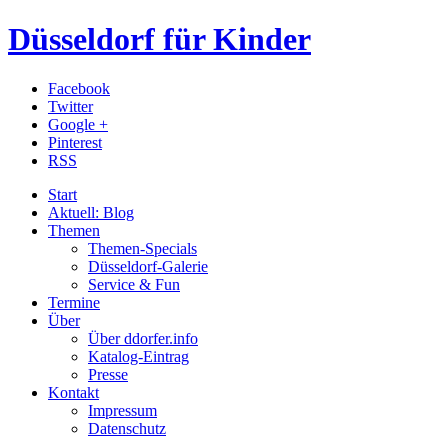
Düsseldorf für Kinder
Facebook
Twitter
Google +
Pinterest
RSS
Start
Aktuell: Blog
Themen
Themen-Specials
Düsseldorf-Galerie
Service & Fun
Termine
Über
Über ddorfer.info
Katalog-Eintrag
Presse
Kontakt
Impressum
Datenschutz