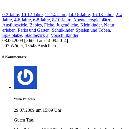
0-2 Jahre
,
10-12 Jahre
,
12-14 Jahre
,
14-16 Jahre
,
16-18 Jahre
,
2-4
Jahre
,
4-6 Jahre
,
6-8 Jahre
,
8-10 Jahre
,
Abenteuerspielplätze
,
Ausflugsziele
,
Babies
,
Flehe
,
Jugendliche
,
Kleinkinder
,
Natur
erleben
,
Parks und Gärten
,
Schulkinder
,
Spielen und Toben
,
Spielplätze
,
Stadtbezirk 3
,
Vorschulkinder
08.06.2009 [editiert am 14.09.2014]
207 Wörter, 13548 Ansichten
6 Kommentare
Vesna Potocnik
29.07.2009 um 15:09 Uhr
Guten Tag,