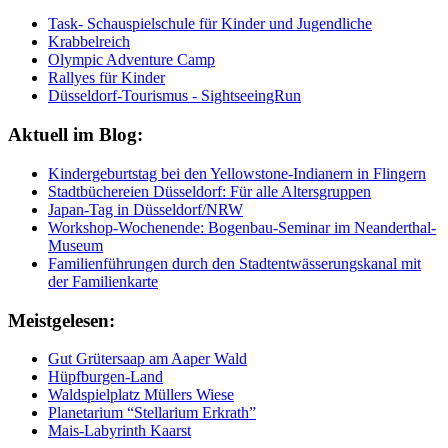
Task- Schauspielschule für Kinder und Jugendliche
Krabbelreich
Olympic Adventure Camp
Rallyes für Kinder
Düsseldorf-Tourismus - SightseeingRun
Aktuell im Blog:
Kindergeburtstag bei den Yellowstone-Indianern in Flingern
Stadtbüchereien Düsseldorf: Für alle Altersgruppen
Japan-Tag in Düsseldorf/NRW
Workshop-Wochenende: Bogenbau-Seminar im Neanderthal-
Museum
Familienführungen durch den Stadtentwässerungskanal mit
der Familienkarte
Meistgelesen:
Gut Grütersaap am Aaper Wald
Hüpfburgen-Land
Waldspielplatz Müllers Wiese
Planetarium “Stellarium Erkrath”
Mais-Labyrinth Kaarst