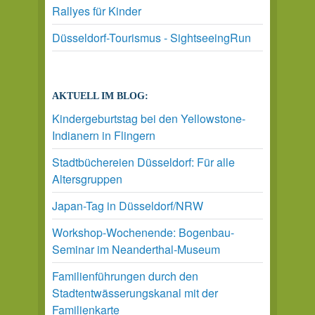
Rallyes für Kinder
Düsseldorf-Tourismus - SightseeingRun
AKTUELL IM BLOG:
Kindergeburtstag bei den Yellowstone-
Indianern in Flingern
Stadtbüchereien Düsseldorf: Für alle
Altersgruppen
Japan-Tag in Düsseldorf/NRW
Workshop-Wochenende: Bogenbau-
Seminar im Neanderthal-Museum
Familienführungen durch den
Stadtentwässerungskanal mit der
Familienkarte