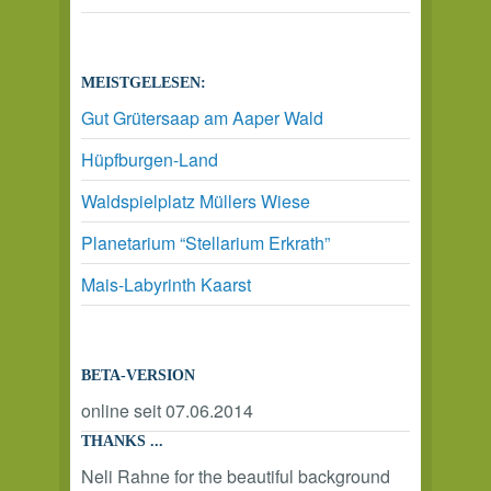
MEISTGELESEN:
Gut Grütersaap am Aaper Wald
Hüpfburgen-Land
Waldspielplatz Müllers Wiese
Planetarium “Stellarium Erkrath”
Mais-Labyrinth Kaarst
BETA-VERSION
online seit 07.06.2014
THANKS ...
Neli Rahne for the beautiful background