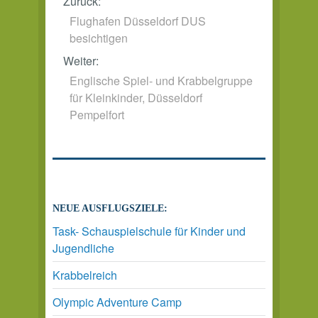
Zurück:
Flughafen Düsseldorf DUS
besichtigen
Weiter:
Englische Spiel- und Krabbelgruppe
für Kleinkinder, Düsseldorf
Pempelfort
NEUE AUSFLUGSZIELE:
Task- Schauspielschule für Kinder und
Jugendliche
Krabbelreich
Olympic Adventure Camp