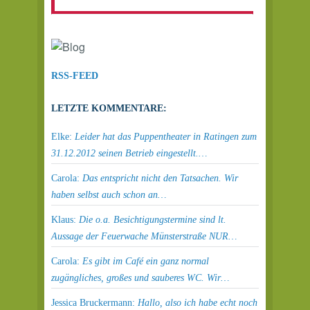
RSS-FEED
LETZTE KOMMENTARE:
Elke:
Leider hat das Puppentheater in Ratingen zum
31.12.2012 seinen Betrieb eingestellt.…
Carola:
Das entspricht nicht den Tatsachen. Wir
haben selbst auch schon an…
Klaus:
Die o.a. Besichtigungstermine sind lt.
Aussage der Feuerwache Münsterstraße NUR…
Carola:
Es gibt im Café ein ganz normal
zugängliches, großes und sauberes WC. Wir…
Jessica Bruckermann:
Hallo, also ich habe echt noch