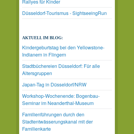
Rallyes für Kinder
Düsseldorf-Tourismus - SightseeingRun
AKTUELL IM BLOG:
Kindergeburtstag bei den Yellowstone-
Indianern in Flingern
Stadtbüchereien Düsseldorf: Für alle
Altersgruppen
Japan-Tag in Düsseldorf/NRW
Workshop-Wochenende: Bogenbau-
Seminar im Neanderthal-Museum
Familienführungen durch den
Stadtentwässerungskanal mit der
Familienkarte