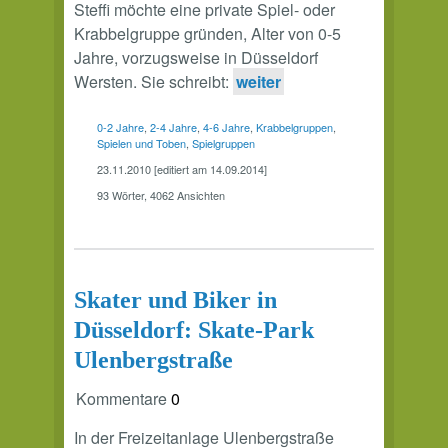
Steffi möchte eine private Spiel- oder
Krabbelgruppe gründen, Alter von 0-5
Jahre, vorzugsweise in Düsseldorf
Wersten. Sie schreibt:
weiter
0-2 Jahre
,
2-4 Jahre
,
4-6 Jahre
,
Krabbelgruppen
,
Spielen und Toben
,
Spielgruppen
23.11.2010 [editiert am 14.09.2014]
93 Wörter, 4062 Ansichten
Skater und Biker in
Düsseldorf: Skate-Park
Ulenbergstraße
Kommentare
0
In der Freizeitanlage Ulenbergstraße