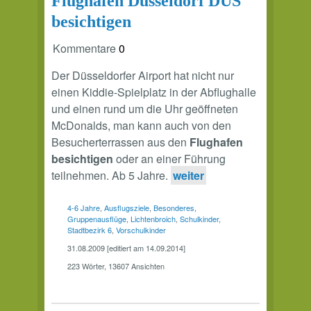
Flughafen Düsseldorf DUS
besichtigen
Kommentare
0
Der Düsseldorfer Airport hat nicht nur
einen Kiddie-Spielplatz in der Abflughalle
und einen rund um die Uhr geöffneten
McDonalds, man kann auch von den
Besucherterrassen aus den
Flughafen
besichtigen
oder an einer Führung
teilnehmen. Ab 5 Jahre.
weiter
4-6 Jahre
,
Ausflugsziele
,
Besonderes
,
Gruppenausflüge
,
Lichtenbroich
,
Schulkinder
,
Stadtbezirk 6
,
Vorschulkinder
31.08.2009 [editiert am 14.09.2014]
223 Wörter, 13607 Ansichten