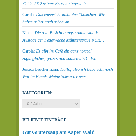
31.12.2012 seinen Betrieb eingestellt.…
Carola:
Das entspricht nicht den Tatsachen. Wir
haben selbst auch schon an…
Klaus:
Die o.a. Besichtigungstermine sind lt.
Aussage der Feuerwache Münsterstraße NUR…
Carola:
Es gibt im Café ein ganz normal
zugängliches, großes und sauberes WC. Wir…
Jessica Bruckermann:
Hallo, also ich habe echt noch
Wut im Bauch. Meine Schwester war…
KATEGORIEN:
BELIEBTE EINTRÄGE
Gut Grütersaap am Aaper Wald