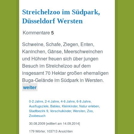
Streichelzoo im Südpark,
Düsseldorf Wersten
Kommentare
5
Schweine, Schafe, Ziegen, Enten,
Kaninchen, Gänse, Meerschweinchen
und Hühner freuen sich über jungen
Besuch im Streichelzoo auf dem
insgesamt 70 Hektar großen ehemaligen
Buga-Gelände im Südpark in Wersten.
weiter
0-2 Jahre
,
2-4 Jahre
,
4-6 Jahre
,
6-8 Jahre
,
Ausflugsziele
,
Babies
,
Kleinkinder
,
Natur erleben
,
Stadtbezirk 9
,
Vorschulkinder
,
Wersten
,
Zoo
,
Zoobesuch
30.08.2009 [editiert am 14.09.2014]
179 Wörter, 103713 Ansichten