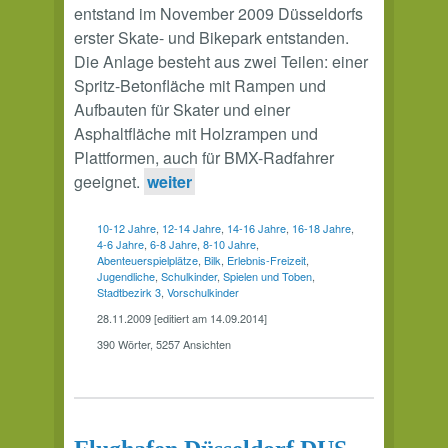
entstand im November 2009 Düsseldorfs
erster Skate- und Bikepark entstanden.
Die Anlage besteht aus zwei Teilen: einer
Spritz-Betonfläche mit Rampen und
Aufbauten für Skater und einer
Asphaltfläche mit Holzrampen und
Plattformen, auch für BMX-Radfahrer
geeignet.
weiter
10-12 Jahre
,
12-14 Jahre
,
14-16 Jahre
,
16-18 Jahre
,
4-6 Jahre
,
6-8 Jahre
,
8-10 Jahre
,
Abenteuerspielplätze
,
Bilk
,
Erlebnis-Freizeit
,
Jugendliche
,
Schulkinder
,
Spielen und Toben
,
Stadtbezirk 3
,
Vorschulkinder
28.11.2009 [editiert am 14.09.2014]
390 Wörter, 5257 Ansichten