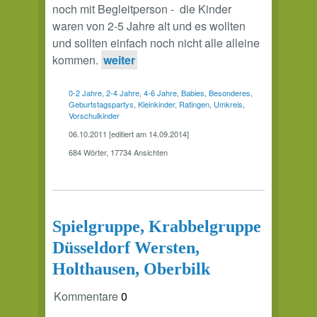
noch mit Begleitperson - die Kinder
waren von 2-5 Jahre alt und es wollten
und sollten einfach noch nicht alle alleine
kommen.
weiter
0-2 Jahre
,
2-4 Jahre
,
4-6 Jahre
,
Babies
,
Besonderes
,
Geburtstagspartys
,
Kleinkinder
,
Ratingen
,
Umkreis
,
Vorschulkinder
06.10.2011 [editiert am 14.09.2014]
684 Wörter, 17734 Ansichten
Spielgruppe, Krabbelgruppe
Düsseldorf Wersten,
Holthausen, Oberbilk
Kommentare
0