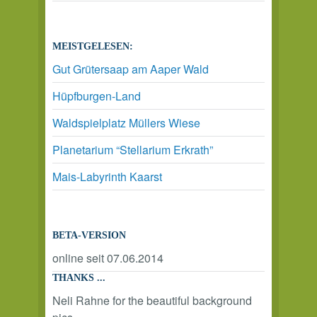
MEISTGELESEN:
Gut Grütersaap am Aaper Wald
Hüpfburgen-Land
Waldspielplatz Müllers Wiese
Planetarium “Stellarium Erkrath”
Mais-Labyrinth Kaarst
BETA-VERSION
online seit 07.06.2014
THANKS ...
Neli Rahne for the beautiful background