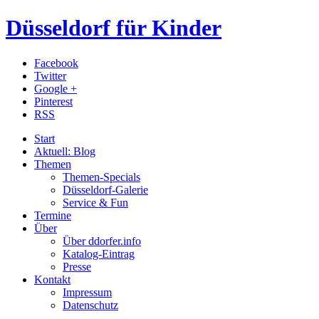
Düsseldorf für Kinder
Facebook
Twitter
Google +
Pinterest
RSS
Start
Aktuell: Blog
Themen
Themen-Specials
Düsseldorf-Galerie
Service & Fun
Termine
Über
Über ddorfer.info
Katalog-Eintrag
Presse
Kontakt
Impressum
Datenschutz