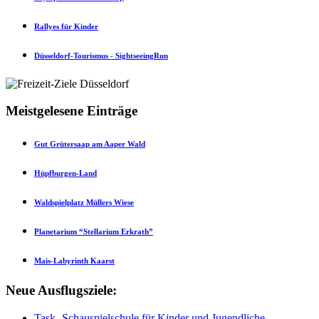
Rallyes für Kinder
Düsseldorf-Tourismus - SightseeingRun
Meistgelesene Einträge
Gut Grütersaap am Aaper Wald
Hüpfburgen-Land
Waldspielplatz Müllers Wiese
Planetarium “Stellarium Erkrath”
Mais-Labyrinth Kaarst
Neue Ausflugsziele:
Task- Schauspielschule für Kinder und Jugendliche