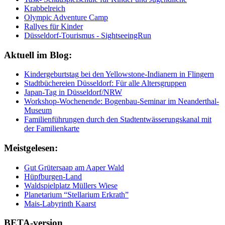
Krabbelreich
Olympic Adventure Camp
Rallyes für Kinder
Düsseldorf-Tourismus - SightseeingRun
Aktuell im Blog:
Kindergeburtstag bei den Yellowstone-Indianern in Flingern
Stadtbüchereien Düsseldorf: Für alle Altersgruppen
Japan-Tag in Düsseldorf/NRW
Workshop-Wochenende: Bogenbau-Seminar im Neanderthal-
Museum
Familienführungen durch den Stadtentwässerungskanal mit
der Familienkarte
Meistgelesen:
Gut Grütersaap am Aaper Wald
Hüpfburgen-Land
Waldspielplatz Müllers Wiese
Planetarium “Stellarium Erkrath”
Mais-Labyrinth Kaarst
BETA-version