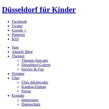
Düsseldorf für Kinder
Facebook
Twitter
Google +
Pinterest
RSS
Start
Aktuell: Blog
Themen
Themen-Specials
Düsseldorf-Galerie
Service & Fun
Termine
Über
Über ddorfer.info
Katalog-Eintrag
Presse
Kontakt
Impressum
Datenschutz