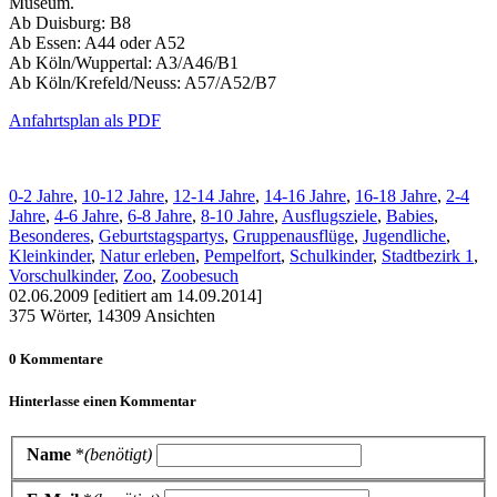
Museum.
Ab Duisburg: B8
Ab Essen: A44 oder A52
Ab Köln/Wuppertal: A3/A46/B1
Ab Köln/Krefeld/Neuss: A57/A52/B7
Anfahrtsplan als PDF
0-2 Jahre
,
10-12 Jahre
,
12-14 Jahre
,
14-16 Jahre
,
16-18 Jahre
,
2-4
Jahre
,
4-6 Jahre
,
6-8 Jahre
,
8-10 Jahre
,
Ausflugsziele
,
Babies
,
Besonderes
,
Geburtstagspartys
,
Gruppenausflüge
,
Jugendliche
,
Kleinkinder
,
Natur erleben
,
Pempelfort
,
Schulkinder
,
Stadtbezirk 1
,
Vorschulkinder
,
Zoo
,
Zoobesuch
02.06.2009 [editiert am 14.09.2014]
375 Wörter, 14309 Ansichten
0 Kommentare
Hinterlasse einen Kommentar
Name
*
(benötigt)