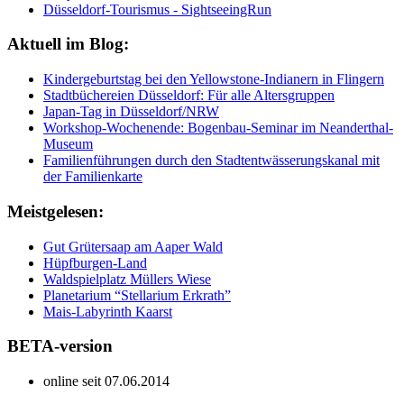
Düsseldorf-Tourismus - SightseeingRun
Aktuell im Blog:
Kindergeburtstag bei den Yellowstone-Indianern in Flingern
Stadtbüchereien Düsseldorf: Für alle Altersgruppen
Japan-Tag in Düsseldorf/NRW
Workshop-Wochenende: Bogenbau-Seminar im Neanderthal-
Museum
Familienführungen durch den Stadtentwässerungskanal mit
der Familienkarte
Meistgelesen:
Gut Grütersaap am Aaper Wald
Hüpfburgen-Land
Waldspielplatz Müllers Wiese
Planetarium “Stellarium Erkrath”
Mais-Labyrinth Kaarst
BETA-version
online seit 07.06.2014