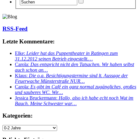
RSS-Feed
Letzte Kommentare:
Elke:
Leider hat das Puppentheater in Ratingen zum
31.12.2012 seinen Betrieb eingestellt.…
Carola:
Das entspricht nicht den Tatsachen. Wir haben selbst
auch schon an…
Klaus:
Die o.a. Besichtigungstermine sind lt. Aussage der
Feuerwache Münsterstraße NUR…
Carola:
Es gibt im Café ein ganz normal zugängliches, großes
und sauberes WC. Wir…
Jessica Bruckermann:
Hallo, also ich habe echt noch Wut im
Bauch. Meine Schwester war…
Kategorien: