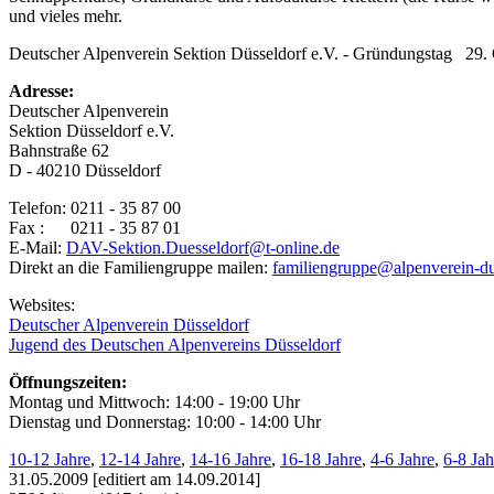
und vieles mehr.
Deutscher Alpenverein Sektion Düsseldorf e.V. - Gründungstag 29.
Adresse:
Deutscher Alpenverein
Sektion Düsseldorf e.V.
Bahnstraße 62
D - 40210 Düsseldorf
Telefon: 0211 - 35 87 00
Fax : 0211 - 35 87 01
E-Mail:
DAV-Sektion.Duesseldorf@t-online.de
Direkt an die Familiengruppe mailen:
familiengruppe@alpenverein-du
Websites:
Deutscher Alpenverein Düsseldorf
Jugend des Deutschen Alpenvereins Düsseldorf
Öffnungszeiten:
Montag und Mittwoch: 14:00 - 19:00 Uhr
Dienstag und Donnerstag: 10:00 - 14:00 Uhr
10-12 Jahre
,
12-14 Jahre
,
14-16 Jahre
,
16-18 Jahre
,
4-6 Jahre
,
6-8 Jah
31.05.2009 [editiert am 14.09.2014]