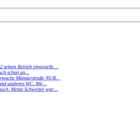
 seinen Betrieb eingestellt.…
 auch schon an…
Feuerwache Münsterstraße NUR…
s und sauberes WC. Wir…
 Bauch. Meine Schwester war…