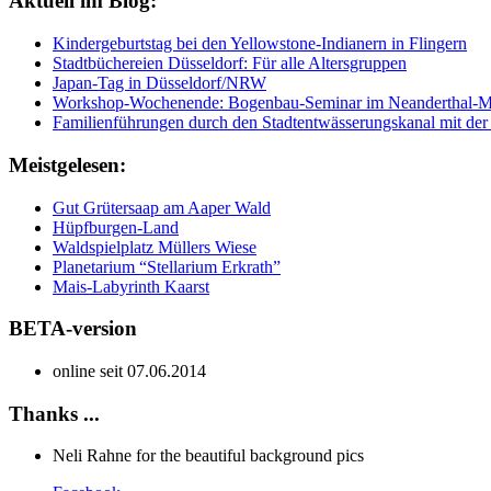
Aktuell im Blog:
Kindergeburtstag bei den Yellowstone-Indianern in Flingern
Stadtbüchereien Düsseldorf: Für alle Altersgruppen
Japan-Tag in Düsseldorf/NRW
Workshop-Wochenende: Bogenbau-Seminar im Neanderthal-
Familienführungen durch den Stadtentwässerungskanal mit der
Meistgelesen:
Gut Grütersaap am Aaper Wald
Hüpfburgen-Land
Waldspielplatz Müllers Wiese
Planetarium “Stellarium Erkrath”
Mais-Labyrinth Kaarst
BETA-version
online seit 07.06.2014
Thanks ...
Neli Rahne for the beautiful background pics