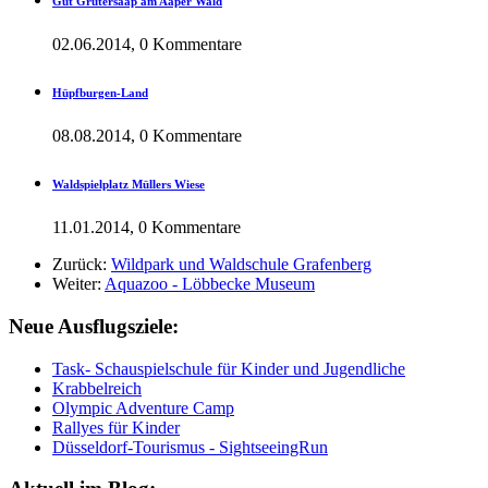
Gut Grütersaap am Aaper Wald
02.06.2014, 0 Kommentare
Hüpfburgen-Land
08.08.2014, 0 Kommentare
Waldspielplatz Müllers Wiese
11.01.2014, 0 Kommentare
Zurück:
Wildpark und Waldschule Grafenberg
Weiter:
Aquazoo - Löbbecke Museum
Neue Ausflugsziele:
Task- Schauspielschule für Kinder und Jugendliche
Krabbelreich
Olympic Adventure Camp
Rallyes für Kinder
Düsseldorf-Tourismus - SightseeingRun