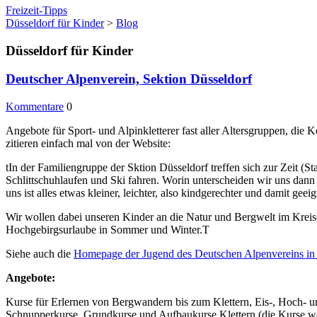
Freizeit-Tipps
Düsseldorf für Kinder
>
Blog
Düsseldorf für Kinder
Deutscher Alpenverein, Sektion Düsseldorf
Kommentare
0
Angebote für Sport- und Alpinkletterer fast aller Altersgruppen, die
zitieren einfach mal von der Website:
tIn der Familiengruppe der Sktion Düsseldorf treffen sich zur Zeit (
Schlittschuhlaufen und Ski fahren. Worin unterscheiden wir uns dan
uns ist alles etwas kleiner, leichter, also kindgerechter und damit geei
Wir wollen dabei unseren Kinder an die Natur und Bergwelt im Krei
Hochgebirgsurlaube in Sommer und Winter.T
Siehe auch die
Homepage der Jugend des Deutschen Alpenvereins in
Angebote:
Kurse für Erlernen von Bergwandern bis zum Klettern, Eis-, Hoch- 
Schnupperkurse, Grundkurse und Aufbaukurse Klettern (die Kurse w