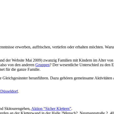
 Kenntnisse erwerben, auffrischen, vertiefen oder erhalten möchten. Wa
Stand der Website Mai 2009) zwanzig Familien mit Kindern im Alter von 
n also von den anderen
Gruppen
? Der wesentliche Unterschied zu den
gnet für die ganze Familie.
se Gleichgesinnter heranführen. Dazu gehören gemeinsame Aktivitäte
 Düsseldorf
.
und Skitourengehen,
Aktion “Sicher Klettern”
.
erden an der Kletterwand in der Halle ?Mensch?, Neumannstraße 2, 4