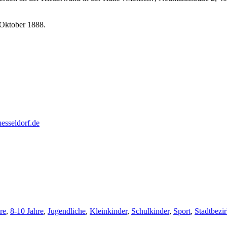
 Oktober 1888.
esseldorf.de
re
,
8-10 Jahre
,
Jugendliche
,
Kleinkinder
,
Schulkinder
,
Sport
,
Stadtbezir