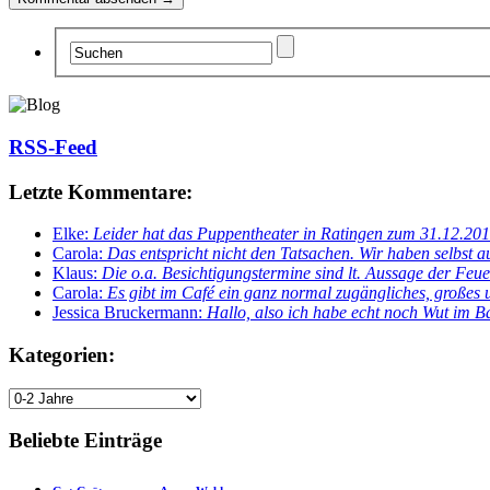
RSS-Feed
Letzte Kommentare:
Elke:
Leider hat das Puppentheater in Ratingen zum 31.12.2012
Carola:
Das entspricht nicht den Tatsachen. Wir haben selbst
Klaus:
Die o.a. Besichtigungstermine sind lt. Aussage der 
Carola:
Es gibt im Café ein ganz normal zugängliches, große
Jessica Bruckermann:
Hallo, also ich habe echt noch Wut im
Kategorien:
Beliebte Einträge