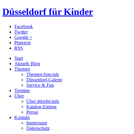
Düsseldorf für Kinder
Facebook
Twitter
Google +
Pinterest
RSS
Start
Aktuell: Blog
Themen
Themen-Specials
Düsseldorf-Galerie
Service & Fun
Termine
Über
Über ddorfer.info
Katalog-Eintrag
Presse
Kontakt
Impressum
Datenschutz