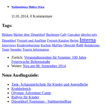
Waldspielplatz Müllers Wiese
11.01.2014, 0 Kommentare
Tags:
Bildung
Bücher über Düsseldorf
Buchtipps
Café
Cupcakes
ddorfer.info
Interna
Düsseldorf
Freizeit und Ausflüge
Freizeit-Katalog
Herbst
Rath
Interviews
Kindergeburtstag
Kuchen
Muffins
Oberrath
Redaktions-
Team
Spenden
Tourist Information
Zurück:
Veranstaltungstipp für Sonntag: 100 Jahre
Feuerwache Behrenstraße
Weiter:
Neu am 08. September 2014
Neue Ausflugsziele:
Task- Schauspielschule für Kinder und Jugendliche
Krabbelreich
Olympic Adventure Camp
Rallyes für Kinder
Düsseldorf-Tourismus - SightseeingRun