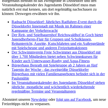
Bürgerhaus Benrath ist das zweitgrößte in Düsseldorf und den
Veranstaltungskalender des Jugendamts Düsseldorf muss man
natürlich erst mal kennen, um dort regelmäßig nachschauen zu
können: Deswegen erwähnen wir ihn.
Radnacht Düsseldorf: Jährliches Radfahrer-Event durch die
Düsseldorfer Innenstadt mit Musik im Rahmen einer
Kampagne der Verkehrswacht
Der Reit- und Spielbauernhof Reichswaldhof in Goch bietet
Jugendherbergs-Flair für Gruppen und Schulklassen,
Reitunterricht, Ausritte, Kutschfahrten und ein Außengelände
mit Spielscheune und anderen Freizeitattraktionen
Der Schwimmverein Freie Schwimmer aus Düsseldorf mit
über 1.700 Mitgliedern bietet neben Schwimmkursen für
Kinder auch Unterwasser-Rugby und Aqua-Fitness
Bürgerhaus Benrath mit Spielgruppe ab 2 Jahren an fünf
Tagenin der Woche - das zweitgrößte Düsseldorfer
Bürgerhaus mit vielen Familienangeboten befindet sich in der
Paulsmühle
Im Veranstaltungskalender des Jugendamts Düsseldorf stehen
jährliche, monatliche und wöchentlich wiederkehrende
regelmäßige Termine und Veranstaltungen
Abonniert unseren
Newsletter
oder
folgt uns auf Facebook
, um neue
Freizeittipps nicht zu verpassen.