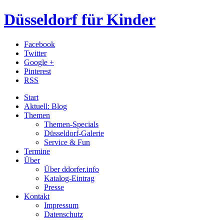
Düsseldorf für Kinder
Facebook
Twitter
Google +
Pinterest
RSS
Start
Aktuell: Blog
Themen
Themen-Specials
Düsseldorf-Galerie
Service & Fun
Termine
Über
Über ddorfer.info
Katalog-Eintrag
Presse
Kontakt
Impressum
Datenschutz