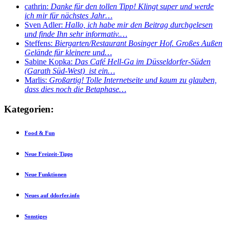
cathrin:
Danke für den tollen Tipp! Klingt super und werde
ich mir für nächstes Jahr…
Sven Adler:
Hallo, ich habe mir den Beitrag durchgelesen
und finde Ihn sehr informativ.…
Steffens:
Biergarten/Restaurant Bosinger Hof. Großes Außen
Gelände für kleinere und…
Sabine Kopka:
Das Café Hell-Ga im Düsseldorfer-Süden
(Garath Süd-West) ist ein…
Marlis:
Großartig! Tolle Internetseite und kaum zu glauben,
dass dies noch die Betaphase…
Kategorien:
Food & Fun
Neue Freizeit-Tipps
Neue Funktionen
Neues auf ddorfer.info
Sonstiges