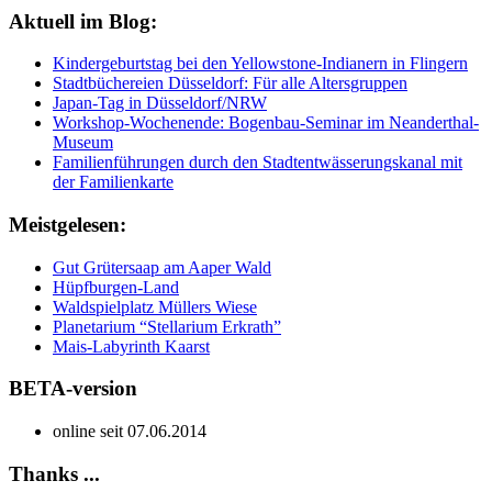
Aktuell im Blog:
Kindergeburtstag bei den Yellowstone-Indianern in Flingern
Stadtbüchereien Düsseldorf: Für alle Altersgruppen
Japan-Tag in Düsseldorf/NRW
Workshop-Wochenende: Bogenbau-Seminar im Neanderthal-
Museum
Familienführungen durch den Stadtentwässerungskanal mit
der Familienkarte
Meistgelesen:
Gut Grütersaap am Aaper Wald
Hüpfburgen-Land
Waldspielplatz Müllers Wiese
Planetarium “Stellarium Erkrath”
Mais-Labyrinth Kaarst
BETA-version
online seit 07.06.2014
Thanks ...