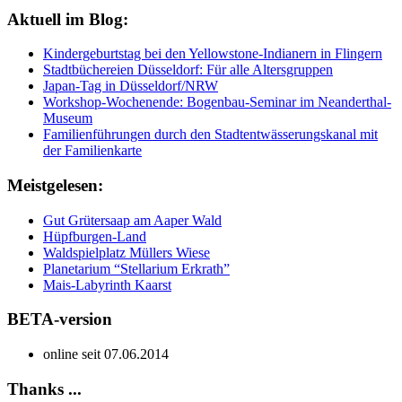
Aktuell im Blog:
Kindergeburtstag bei den Yellowstone-Indianern in Flingern
Stadtbüchereien Düsseldorf: Für alle Altersgruppen
Japan-Tag in Düsseldorf/NRW
Workshop-Wochenende: Bogenbau-Seminar im Neanderthal-
Museum
Familienführungen durch den Stadtentwässerungskanal mit
der Familienkarte
Meistgelesen:
Gut Grütersaap am Aaper Wald
Hüpfburgen-Land
Waldspielplatz Müllers Wiese
Planetarium “Stellarium Erkrath”
Mais-Labyrinth Kaarst
BETA-version
online seit 07.06.2014
Thanks ...