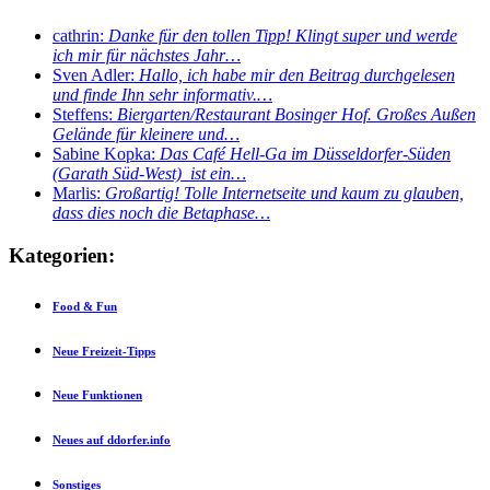
cathrin:
Danke für den tollen Tipp! Klingt super und werde
ich mir für nächstes Jahr…
Sven Adler:
Hallo, ich habe mir den Beitrag durchgelesen
und finde Ihn sehr informativ.…
Steffens:
Biergarten/Restaurant Bosinger Hof. Großes Außen
Gelände für kleinere und…
Sabine Kopka:
Das Café Hell-Ga im Düsseldorfer-Süden
(Garath Süd-West) ist ein…
Marlis:
Großartig! Tolle Internetseite und kaum zu glauben,
dass dies noch die Betaphase…
Kategorien:
Food & Fun
Neue Freizeit-Tipps
Neue Funktionen
Neues auf ddorfer.info
Sonstiges