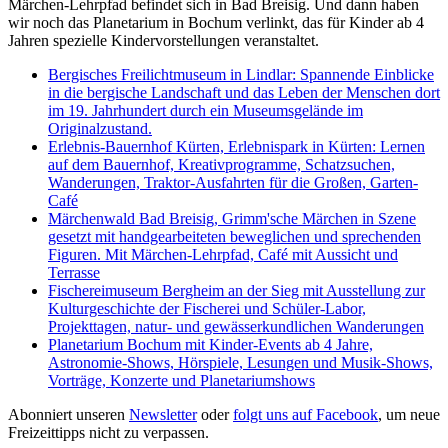
Märchen-Lehrpfad befindet sich in Bad Breisig. Und dann haben
wir noch das Planetarium in Bochum verlinkt, das für Kinder ab 4
Jahren spezielle Kindervorstellungen veranstaltet.
Bergisches Freilichtmuseum in Lindlar: Spannende Einblicke
in die bergische Landschaft und das Leben der Menschen dort
im 19. Jahrhundert durch ein Museumsgelände im
Originalzustand.
Erlebnis-Bauernhof Kürten, Erlebnispark in Kürten: Lernen
auf dem Bauernhof, Kreativprogramme, Schatzsuchen,
Wanderungen, Traktor-Ausfahrten für die Großen, Garten-
Café
Märchenwald Bad Breisig, Grimm'sche Märchen in Szene
gesetzt mit handgearbeiteten beweglichen und sprechenden
Figuren. Mit Märchen-Lehrpfad, Café mit Aussicht und
Terrasse
Fischereimuseum Bergheim an der Sieg mit Ausstellung zur
Kulturgeschichte der Fischerei und Schüler-Labor,
Projekttagen, natur- und gewässerkundlichen Wanderungen
Planetarium Bochum mit Kinder-Events ab 4 Jahre,
Astronomie-Shows, Hörspiele, Lesungen und Musik-Shows,
Vorträge, Konzerte und Planetariumshows
Abonniert unseren
Newsletter
oder
folgt uns auf Facebook
, um neue
Freizeittipps nicht zu verpassen.