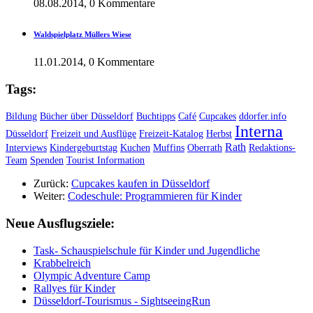
08.08.2014, 0 Kommentare
Waldspielplatz Müllers Wiese
11.01.2014, 0 Kommentare
Tags:
Bildung
Bücher über Düsseldorf
Buchtipps
Café
Cupcakes
ddorfer.info
Interna
Düsseldorf
Freizeit und Ausflüge
Freizeit-Katalog
Herbst
Rath
Interviews
Kindergeburtstag
Kuchen
Muffins
Oberrath
Redaktions-
Team
Spenden
Tourist Information
Zurück:
Cupcakes kaufen in Düsseldorf
Weiter:
Codeschule: Programmieren für Kinder
Neue Ausflugsziele:
Task- Schauspielschule für Kinder und Jugendliche
Krabbelreich
Olympic Adventure Camp
Rallyes für Kinder
Düsseldorf-Tourismus - SightseeingRun