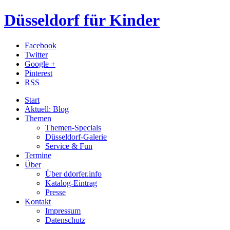
Düsseldorf für Kinder
Facebook
Twitter
Google +
Pinterest
RSS
Start
Aktuell: Blog
Themen
Themen-Specials
Düsseldorf-Galerie
Service & Fun
Termine
Über
Über ddorfer.info
Katalog-Eintrag
Presse
Kontakt
Impressum
Datenschutz