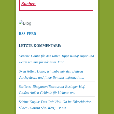
RSS-FEED
LETZTE KOMMENTARE:
cathrin:
Danke für den tollen Tipp! Klingt super und
werde ich mir für nächstes Jahr…
Sven Adler:
Hallo, ich habe mir den Beitrag
durchgelesen und finde Ihn sehr informativ.…
Steffens:
Biergarten/Restaurant Bosinger Hof.
Großes Außen Gelände für kleinere und…
Sabine Kopka:
Das Café Hell-Ga im Düsseldorfer-
Süden (Garath Süd-West) ist ein…