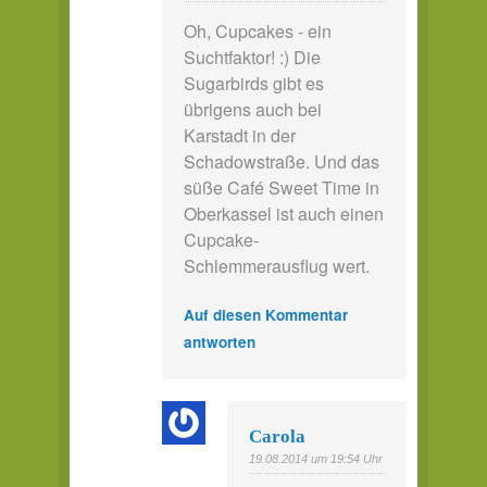
Oh, Cupcakes - ein
Suchtfaktor! :) Die
Sugarbirds gibt es
übrigens auch bei
Karstadt in der
Schadowstraße. Und das
süße Café Sweet Time in
Oberkassel ist auch einen
Cupcake-
Schlemmerausflug wert.
Auf diesen Kommentar
antworten
Carola
19.08.2014 um 19:54 Uhr