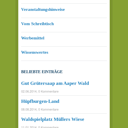
Veranstaltungshinweise
Vom Schreibtisch
Werbemittel
Wissenswertes
BELIEBTE EINTRÄGE
Gut Grütersaap am Aaper Wald
02.06.2014, 0 Kommentare
Hüpfburgen-Land
08.08.2014, 0 Kommentare
Waldspielplatz Müllers Wiese
11.01.2014, 0 Kommentare