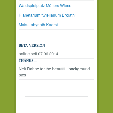
Waldspielplatz Müllers Wiese
Planetarium “Stellarium Erkrath”
Mais-Labyrinth Kaarst
BETA-VERSION
online seit 07.06.2014
THANKS ...
Neli Rahne for the beautiful background
pics