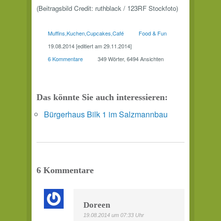
(Beitragsbild Credit: ruthblack / 123RF Stockfoto)
Muffins
Kuchen
Cupcakes
Café
Food & Fun
19.08.2014 [editiert am 29.11.2014]
6 Kommentare
349 Wörter, 6494 Ansichten
Das könnte Sie auch interessieren:
Bürgerhaus Bilk 1 im Salzmannbau
6 Kommentare
Doreen
19.08.2014 um 07:33 Uhr