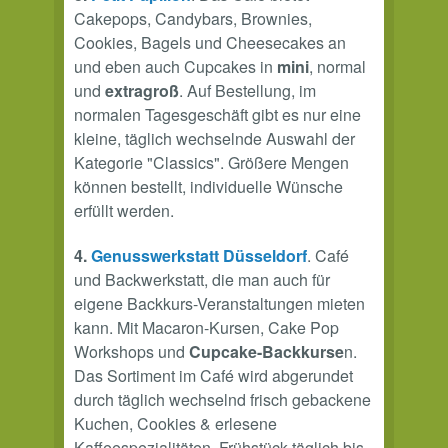
Cakepops, Candybars, Brownies,
Cookies, Bagels und Cheesecakes an
und eben auch Cupcakes in
mini
, normal
und
extragroß
. Auf Bestellung, im
normalen Tagesgeschäft gibt es nur eine
kleine, täglich wechselnde Auswahl der
Kategorie "Classics". Größere Mengen
können bestellt, individuelle Wünsche
erfüllt werden.
4.
Genusswerkstatt Düsseldorf
. Café
und Backwerkstatt, die man auch für
eigene Backkurs-Veranstaltungen mieten
kann. Mit Macaron-Kursen, Cake Pop
Workshops und
Cupcake-Backkurse
n.
Das Sortiment im Café wird abgerundet
durch täglich wechselnd frisch gebackene
Kuchen, Cookies & erlesene
Kaffeespezialitäten. Frühstück täglich bis