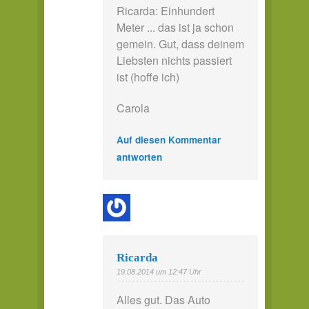
Ricarda: Einhundert
Meter ... das ist ja schon
gemein. Gut, dass deinem
Liebsten nichts passiert
ist (hoffe ich)
Carola
Auf diesen Kommentar
antworten
Ricarda
19.08.2014 um 12:47 Uhr
Alles gut. Das Auto