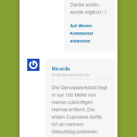
Danke schön,
wurde ergänzt :-)
Auf diesen
Kommentar
antworten
Ricarda
19.08.2014 um 10:01 Uhr
Die Genusswerkstatt liegt
in nur 100 Meter von
meiner zukünftigen
Heimat entfernt. Die
ersten Cupcakes durfte
ich an meinem
Geburtstag probieren.