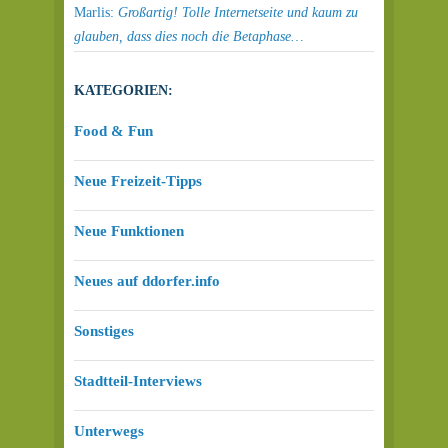
Marlis:
Großartig! Tolle Internetseite und kaum zu
glauben, dass dies noch die Betaphase…
KATEGORIEN:
Food & Fun
Neue Freizeit-Tipps
Neue Funktionen
Neues auf ddorfer.info
Sonstiges
Stadtteil-Interviews
Unterwegs