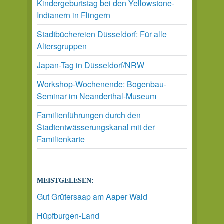
Kindergeburtstag bei den Yellowstone-
Indianern in Flingern
Stadtbüchereien Düsseldorf: Für alle
Altersgruppen
Japan-Tag in Düsseldorf/NRW
Workshop-Wochenende: Bogenbau-
Seminar im Neanderthal-Museum
Familienführungen durch den
Stadtentwässerungskanal mit der
Familienkarte
MEISTGELESEN:
Gut Grütersaap am Aaper Wald
Hüpfburgen-Land