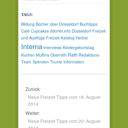
TAGS:
Bildung
Bücher über Düsseldorf
Buchtipps
Café
Cupcakes
ddorfer.info
Düsseldorf
Freizeit
und Ausflüge
Freizeit-Katalog
Herbst
Interna
Interviews
Kindergeburtstag
Rath
Kuchen
Muffins
Oberrath
Redaktions-
Team
Spenden
Tourist Information
Zurück:
Neue Freizeit-Tipps vom 18. August
2014
Weiter:
Neue Freizeit-Tipps vom 20. August
2014