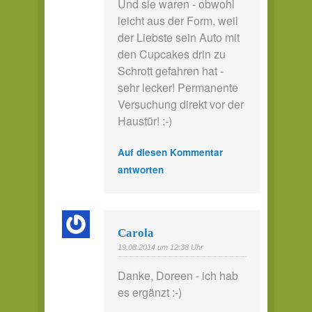
Und sie waren - obwohl
leicht aus der Form, weil
der Liebste sein Auto mit
den Cupcakes drin zu
Schrott gefahren hat -
sehr lecker! Permanente
Versuchung direkt vor der
Haustür! :-)
Auf diesen Kommentar
antworten
Carola
19.08.2014 um 12:38 Uhr
Danke, Doreen - ich hab
es ergänzt :-)