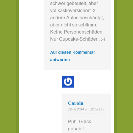
schwer gebeutelt, aber
vollkaskoversichert. 2
andere Autos beschädigt,
aber nicht so schlimm.
Keine Personenschäden.
Nur Cupcake-Schäden. :-)
Auf diesen Kommentar
antworten
Carola
19.08.2014 um 12:52 Uhr
Puh. Glück
gehabt!