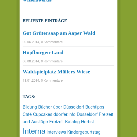
BELIEBTE EINTRÄGE
Gut Grütersaap am Aaper Wald
02.06.2014, 0 Kommentare
Hüpfburgen-Land
08.08.2014, 0 Kommentare
Waldspielplatz Müllers Wiese
11.01.2014, 0 Kommentare
TAGS:
Bildung
Bücher über Düsseldorf
Buchtipps
Café
Cupcakes
ddorfer.info
Düsseldorf
Freizeit
und Ausflüge
Freizeit-Katalog
Herbst
Interna
Interviews
Kindergeburtstag