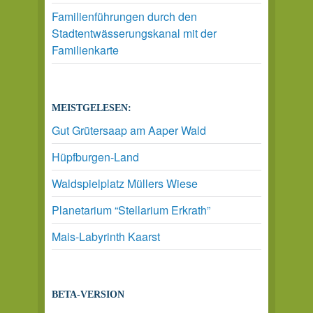
Familienführungen durch den
Stadtentwässerungskanal mit der
Familienkarte
MEISTGELESEN:
Gut Grütersaap am Aaper Wald
Hüpfburgen-Land
Waldspielplatz Müllers Wiese
Planetarium “Stellarium Erkrath”
Mais-Labyrinth Kaarst
BETA-VERSION