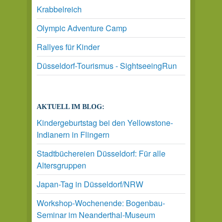
Krabbelreich
Olympic Adventure Camp
Rallyes für Kinder
Düsseldorf-Tourismus - SightseeingRun
AKTUELL IM BLOG:
Kindergeburtstag bei den Yellowstone-
Indianern in Flingern
Stadtbüchereien Düsseldorf: Für alle
Altersgruppen
Japan-Tag in Düsseldorf/NRW
Workshop-Wochenende: Bogenbau-
Seminar im Neanderthal-Museum