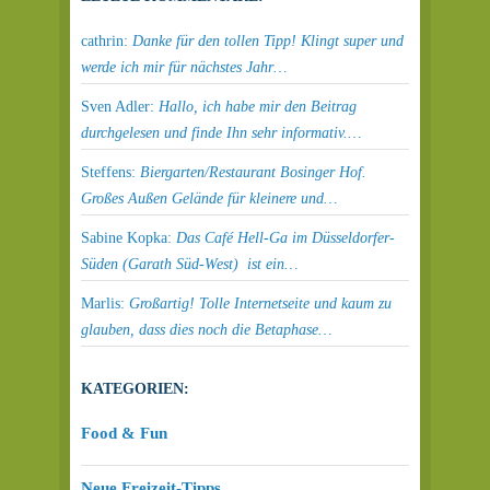
cathrin:
Danke für den tollen Tipp! Klingt super und
werde ich mir für nächstes Jahr…
Sven Adler:
Hallo, ich habe mir den Beitrag
durchgelesen und finde Ihn sehr informativ.…
Steffens:
Biergarten/Restaurant Bosinger Hof.
Großes Außen Gelände für kleinere und…
Sabine Kopka:
Das Café Hell-Ga im Düsseldorfer-
Süden (Garath Süd-West) ist ein…
Marlis:
Großartig! Tolle Internetseite und kaum zu
glauben, dass dies noch die Betaphase…
KATEGORIEN:
Food & Fun
Neue Freizeit-Tipps