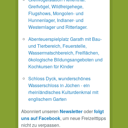
Greifvögel, Wildfreigehege,
Flugshows, Mongolen- und
Hunnenlager, Indianer- und
Westernlager und Ritterlager.
Abenteuerspielplatz Garath mit Bau-
und Tierbereich, Feuerstelle,
Wassermatschbereich, Freiflächen,
ökologische Bildungsangeboten und
Kochkursen für Kinder
Schloss Dyck, wunderschönes
Wasserschloss in Jüchen - ein
rheinländisches Kulturdenkmal mit
englischem Garten
Abonniert unseren
Newsletter
oder
folgt
uns auf Facebook
, um neue Freizeittipps
nicht zu verpassen.