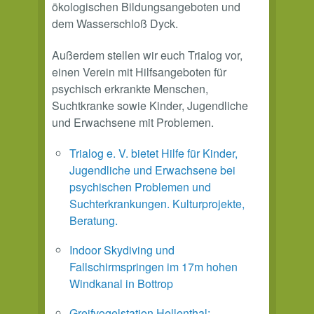
ökologischen Bildungsangeboten und
dem Wasserschloß Dyck.
Außerdem stellen wir euch Trialog vor,
einen Verein mit Hilfsangeboten für
psychisch erkrankte Menschen,
Suchtkranke sowie Kinder, Jugendliche
und Erwachsene mit Problemen.
Trialog e. V. bietet Hilfe für Kinder,
Jugendliche und Erwachsene bei
psychischen Problemen und
Suchterkrankungen. Kulturprojekte,
Beratung.
Indoor Skydiving und
Fallschirmspringen im 17m hohen
Windkanal in Bottrop
Greifvogelstation Hellenthal: