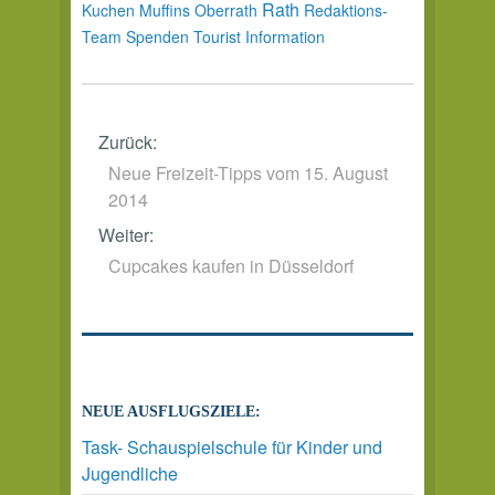
Rath
Kuchen
Muffins
Oberrath
Redaktions-
Team
Spenden
Tourist Information
Zurück:
Neue Freizeit-Tipps vom 15. August
2014
Weiter:
Cupcakes kaufen in Düsseldorf
NEUE AUSFLUGSZIELE:
Task- Schauspielschule für Kinder und
Jugendliche