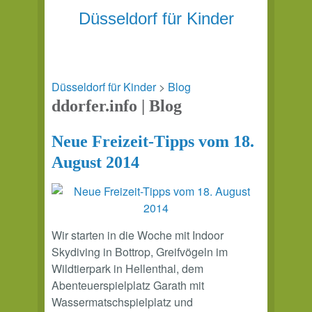
Düsseldorf für Kinder
Düsseldorf für Kinder
>
Blog
ddorfer.info | Blog
Neue Freizeit-Tipps vom 18.
August 2014
Wir starten in die Woche mit Indoor
Skydiving in Bottrop, Greifvögeln im
Wildtierpark in Hellenthal, dem
Abenteuerspielplatz Garath mit
Wassermatschspielplatz und